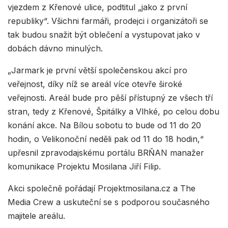
vjezdem z Křenové ulice, podtitul „jako z první
republiky“. Všichni farmáři, prodejci i organizátoři se
tak budou snažit být oblečení a vystupovat jako v
dobách dávno minulých.
„Jarmark je první větší společenskou akcí pro
veřejnost, díky níž se areál více otevře široké
veřejnosti. Areál bude pro pěší přístupný ze všech tří
stran, tedy z Křenové, Špitálky a Vlhké, po celou dobu
konání akce. Na Bílou sobotu to bude od 11 do 20
hodin, o Velikonoční neděli pak od 11 do 18 hodin,“
upřesnil zpravodajskému portálu BRŇAN manažer
komunikace Projektu Mosilana Jiří Filip.
Akci společně pořádají Projektmosilana.cz a The
Media Crew a uskuteční se s podporou současného
majitele areálu.