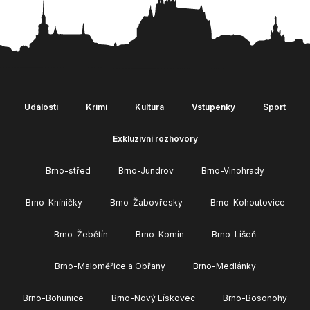
Události
Krimi
Kultura
Vstupenky
Sport
Exkluzivní rozhovory
Brno-střed
Brno-Jundrov
Brno-Vinohrady
Brno-Kníničky
Brno-Žabovřesky
Brno-Kohoutovice
Brno-Žebětín
Brno-Komín
Brno-Líšeň
Brno-Maloměřice a Obřany
Brno-Medlánky
Brno-Bohunice
Brno-Nový Lískovec
Brno-Bosonohy