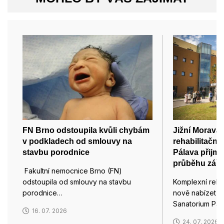
FN Brno odstoupila kvůli chybám
Jižní Morava
v podkladech od smlouvy na
rehabilitační
stavbu porodnice
Pálava přijme
průběhu září
Fakultní nemocnice Brno (FN)
odstoupila od smlouvy na stavbu
Komplexní rehab
porodnice…
nově nabízet p
Sanatorium Pál
16. 07. 2026
24. 07. 2026