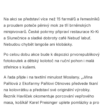
Na akci se představí více než 15 farmářů a řemeslníků
a proudem poteče pěnivý mok ze tří brněnských
minipivovarů. České pokrmy připraví restaurace Ki-Ki
a Slunečnice a sladké dobroty café Nebuď labuť.
Nebudou chybět langoše ani klobásky.
Po celou dobu akce bude k dispozici prvorepublikový
fotokoutek a dětský kolotoč na ruční pohon i malá
střelnice s kušemi.
A řada přijde i na textilní minulost Mosilany. „Jiřina
Pařilová z Ekofarmy Pařilovi Otinoves předvede tkaní
na kolovrátku a představí své originální výrobky.
Řezník Havlíček okomentuje porcování vepřového
masa, košíkář Karel Preisinger uplete pomlázky a pro