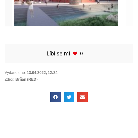
Líbí se mi
0
Vydáno dne:
13.04.2022
,
12:24
Zdroj:
Brňan (RED)