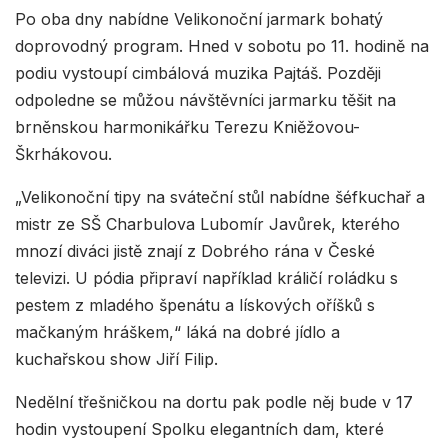
Po oba dny nabídne Velikonoční jarmark bohatý
doprovodný program. Hned v sobotu po 11. hodině na
podiu vystoupí cimbálová muzika Pajtáš. Později
odpoledne se můžou návštěvníci jarmarku těšit na
brněnskou harmonikářku Terezu Kniěžovou-
Škrhákovou.
„Velikonoční tipy na sváteční stůl nabídne šéfkuchař a
mistr ze SŠ Charbulova Lubomír Javůrek, kterého
mnozí diváci jistě znají z Dobrého rána v České
televizi. U pódia připraví například králičí roládku s
pestem z mladého špenátu a lískových oříšků s
mačkaným hráškem,“ láká na dobré jídlo a
kuchařskou show Jiří Filip.
Nedělní třešničkou na dortu pak podle něj bude v 17
hodin vystoupení Spolku elegantních dam, které