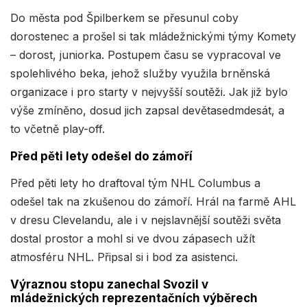
Do města pod Špilberkem se přesunul coby
dorostenec a prošel si tak mládežnickými týmy Komety
– dorost, juniorka. Postupem času se vypracoval ve
spolehlivého beka, jehož služby využila brněnská
organizace i pro starty v nejvyšší soutěži. Jak již bylo
výše zmíněno, dosud jich zapsal devětasedmdesát, a
to včetně play-off.
Před pěti lety odešel do zámoří
Před pěti lety ho draftoval tým NHL Columbus a
odešel tak na zkušenou do zámoří. Hrál na farmě AHL
v dresu Clevelandu, ale i v nejslavnější soutěži světa
dostal prostor a mohl si ve dvou zápasech užít
atmosféru NHL. Připsal si i bod za asistenci.
Výraznou stopu zanechal Svozil v
mládežnických reprezentačních výběrech