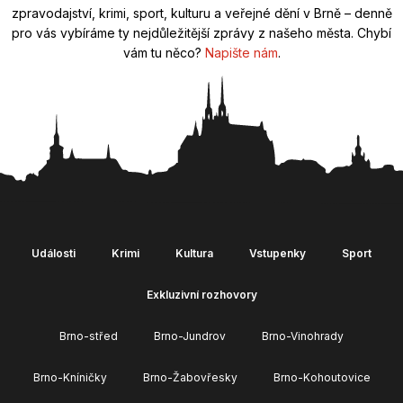
zpravodajství, krimi, sport, kulturu a veřejné dění v Brně – denně
pro vás vybíráme ty nejdůležitější zprávy z našeho města. Chybí
vám tu něco?
Napište nám
.
Události
Krimi
Kultura
Vstupenky
Sport
Exkluzivní rozhovory
Brno-střed
Brno-Jundrov
Brno-Vinohrady
Brno-Kníničky
Brno-Žabovřesky
Brno-Kohoutovice