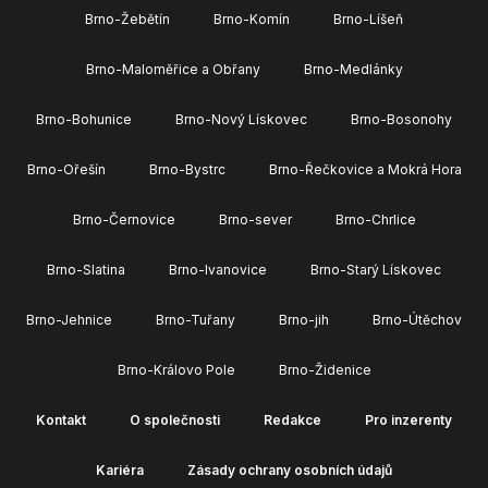
Brno-Žebětín
Brno-Komín
Brno-Líšeň
Brno-Maloměřice a Obřany
Brno-Medlánky
Brno-Bohunice
Brno-Nový Lískovec
Brno-Bosonohy
Brno-Ořešín
Brno-Bystrc
Brno-Řečkovice a Mokrá Hora
Brno-Černovice
Brno-sever
Brno-Chrlice
Brno-Slatina
Brno-Ivanovice
Brno-Starý Lískovec
Brno-Jehnice
Brno-Tuřany
Brno-jih
Brno-Útěchov
Brno-Královo Pole
Brno-Židenice
Kontakt
O společnosti
Redakce
Pro inzerenty
Kariéra
Zásady ochrany osobních údajů