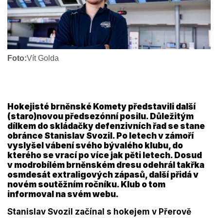
Foto:
Vít Golda
Hokejisté brněnské Komety představili další
(staro)novou předsezónní posilu. Důležitým
dílkem do skládačky defenzivních řad se stane
obránce Stanislav Svozil. Po letech v zámoří
vyslyšel vábení svého bývalého klubu, do
kterého se vrací po více jak pěti letech. Dosud
v modrobílém brněnském dresu odehrál takřka
osmdesát extraligových zápasů, další přidá v
novém soutěžním ročníku. Klub o tom
informoval na svém webu.
Stanislav Svozil začínal s hokejem v Přerově