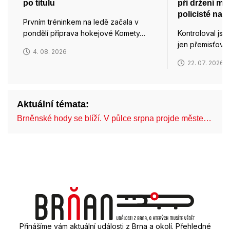
po titulu
při držení mo
policisté na 
Prvním tréninkem na ledě začala v
pondělí příprava hokejové Komety…
Kontroloval jse
jen přemisťoval
4. 08. 2026
22. 07. 2026
Aktuální témata:
Brněnské hody se blíží. V půlce srpna projde měste…
C
Přinášíme vám aktuální události z Brna a okolí. Přehledné