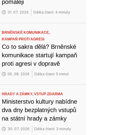
pomaleji
31. 07. 2026
Délka čtení: 4 minuty
BRNĚNSKÉ KOMUNIKACE,
KAMPAŇ PROTI AGRESI
Co to sakra dělá? Brněnské
komunikace startují kampaň
proti agresi v dopravě
05. 08. 2026
Délka čtení: 5 minut
HRADY A ZÁMKY,
VSTUP ZDARMA
Ministerstvo kultury nabídne
dva dny bezplatných vstupů
na státní hrady a zámky
30. 07. 2026
Délka čtení: 3 minuty