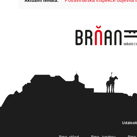
Potravinářská inspekce objevila 
Aktuální témata:
Události
Brno-střed
Brno-Jundrov
Brno