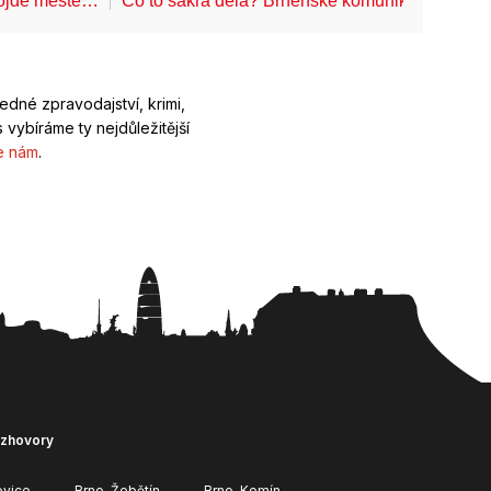
projde měste…
Co to sakra dělá? Brněnské komunikace startu
ledné zpravodajství, krimi,
 vybíráme ty nejdůležitější
e nám
.
ozhovory
ovice
Brno-Žebětín
Brno-Komín