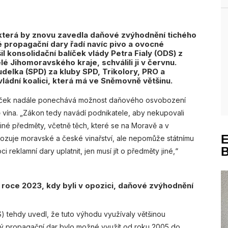
která by znovu zavedla daňové zvýhodnění tichého
é propagační dary řadí navíc pivo a ovocné
l konsolidační balíček vlády Petra Fialy (ODS) z
é Jihomoravského kraje, schválili ji v červnu.
delka (SPD) za kluby SPD, Trikolory, PRO a
vládní koalici, která má ve Sněmovně většinu.
balíček nadále ponechává možnost daňového osvobození
ě vína. „Zákon tedy navádí podnikatele, aby nekupovali
jiné předměty, včetně těch, které se na Moravě a v
kozuje moravské a české vinařství, ale nepomůže státnímu
reklamní dary uplatnit, jen musí jít o předměty jiné,“
roce 2023, kdy byli v opozici, daňové zvýhodnění
DS) tehdy uvedl, že tuto výhodu využívaly většinou
lný propagační dar bylo možné využít od roku 2005 do