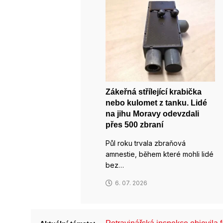
Zákeřná střílející krabička
nebo kulomet z tanku. Lidé
na jihu Moravy odevzdali
přes 500 zbraní
Půl roku trvala zbraňová
amnestie, během které mohli lidé
bez…
6. 07. 2026