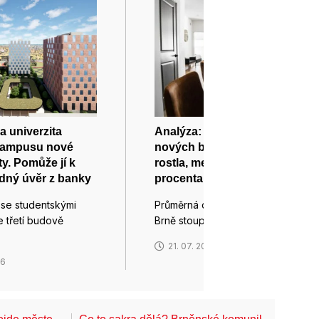
 univerzita
Analýza: Průměrná cena
 kampusu nové
nových bytů v Brně dál
ty. Pomůže jí k
rostla, meziročně o 12,5
dný úvěr z banky
procenta
 se studentskými
Průměrná cena nových bytů v
e třetí budově
Brně stoupla v letošním druhém…
21. 07. 2026
26