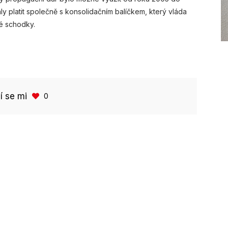
 platit společně s konsolidačním balíčkem, který vláda
vé schodky.
bí se mi
0