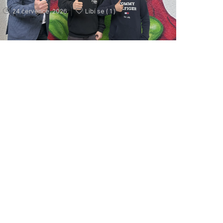
24 července, 2026
Líbí se (
1 )