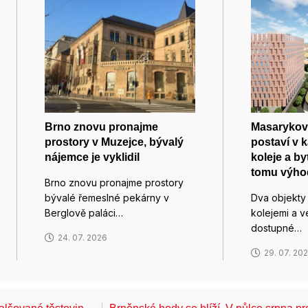
Brno znovu pronajme
Masarykova
prostory v Muzejce, bývalý
postaví v
nájemce je vyklidil
koleje a by
tomu výho
Brno znovu pronajme prostory
bývalé řemeslné pekárny v
Dva objekty
Berglově paláci…
kolejemi a v
dostupné…
24. 07. 2026
29. 07. 20