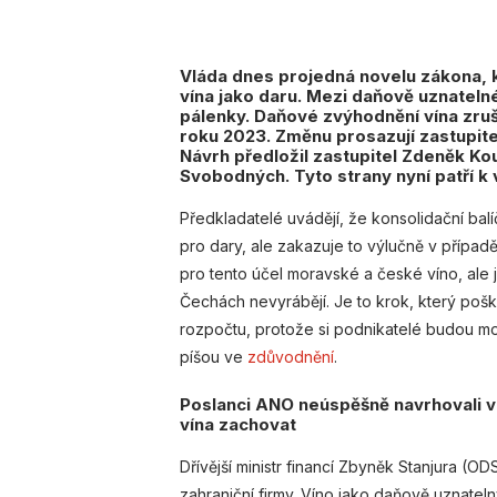
Vláda dnes projedná novelu zákona, 
vína jako daru. Mezi daňově uznateln
pálenky. Daňové zvýhodnění vína zruši
roku 2023. Změnu prosazují zastupitel
Návrh předložil zastupitel Zdeněk Kou
Svobodných. Tyto strany nyní patří k 
Předkladatelé uvádějí, že konsolidační 
pro dary, ale zakazuje to výlučně v případ
pro tento účel moravské a české víno, ale 
Čechách nevyrábějí. Je to krok, který poš
rozpočtu, protože si podnikatelé budou moci 
píšou ve
zdůvodnění
.
Poslanci ANO neúspěšně navrhovali v 
vína zachovat
Dřívější ministr financí Zbyněk Stanjura (O
zahraniční firmy. Víno jako daňově uznate