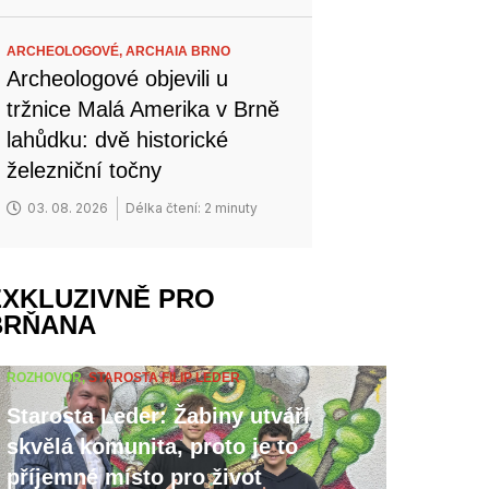
ARCHEOLOGOVÉ,
ARCHAIA BRNO
Archeologové objevili u
tržnice Malá Amerika v Brně
lahůdku: dvě historické
železniční točny
03. 08. 2026
Délka čtení: 2 minuty
EXKLUZIVNĚ PRO
BRŇANA
ROZHOVOR,
STAROSTA FILIP LEDER
Starosta Leder: Žabiny utváří
skvělá komunita, proto je to
příjemné místo pro život