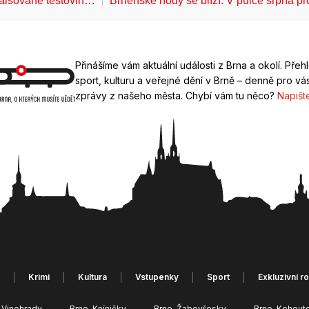
falšované těstovin…
Brněnské hody se blíží. V půlce srpna 
Přinášíme vám aktuální události z Brna a okolí. Přeh
sport, kulturu a veřejné dění v Brně – denně pro vás
zprávy z našeho města. Chybí vám tu něco?
Napišt
Krimi
Kultura
Vstupenky
Sport
Exkluzivní r
-Vinohrady
Brno-Kníničky
Brno-Žabovřesky
Brno-Kohout