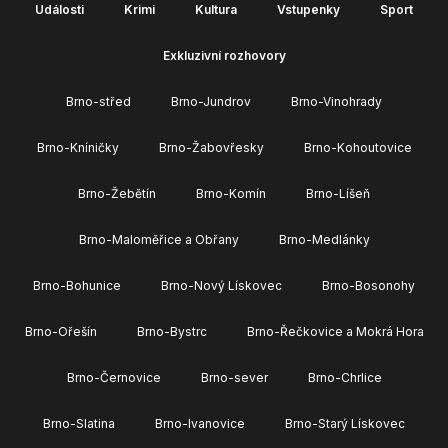
Události
Krimi
Kultura
Vstupenky
Sport
Exkluzivní rozhovory
Brno-střed
Brno-Jundrov
Brno-Vinohrady
Brno-Kníničky
Brno-Žabovřesky
Brno-Kohoutovice
Brno-Žebětín
Brno-Komín
Brno-Líšeň
Brno-Maloměřice a Obřany
Brno-Medlánky
Brno-Bohunice
Brno-Nový Lískovec
Brno-Bosonohy
Brno-Ořešín
Brno-Bystrc
Brno-Řečkovice a Mokrá Hora
Brno-Černovice
Brno-sever
Brno-Chrlice
Brno-Slatina
Brno-Ivanovice
Brno-Starý Lískovec