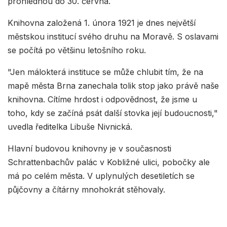
prohlédnou do 30. června.
Knihovna založená 1. února 1921 je dnes největší
městskou institucí svého druhu na Moravě. S oslavami
se počítá po většinu letošního roku.
"Jen málokterá instituce se může chlubit tím, že na
mapě města Brna zanechala tolik stop jako právě naše
knihovna. Cítíme hrdost i odpovědnost, že jsme u
toho, kdy se začíná psát další stovka její budoucnosti,"
uvedla ředitelka Libuše Nivnická.
Hlavní budovou knihovny je v současnosti
Schrattenbachův palác v Kobližné ulici, pobočky ale
má po celém města. V uplynulých desetiletích se
půjčovny a čítárny mnohokrát stěhovaly.