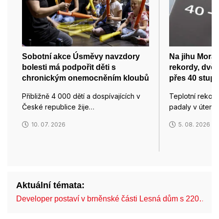
Sobotní akce Úsměvy navzdory
Na jihu Morav
bolesti má podpořit děti s
rekordy, dvě 
chronickým onemocněním kloubů
přes 40 stup
Přibližně 4 000 dětí a dospívajících v
Teplotní rekor
České republice žije…
padaly v úterý
10. 07. 2026
5. 08. 2026
Aktuální témata:
Developer postaví v brněnské části Lesná dům s 220…