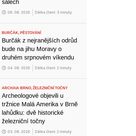
sálech
06. 08. 2026
Délka čtení: 3 minuty
BURČÁK,
PĚSTOVÁNÍ
Burčák z nejranějších odrůd
bude na jihu Moravy o
druhém srpnovém víkendu
04. 08. 2026
Délka čtení: 2 minuty
ARCHAIA BRNO,
ŽELEZNIČNÍ TOČNY
Archeologové objevili u
tržnice Malá Amerika v Brně
lahůdku: dvě historické
železniční točny
03. 08. 2026
Délka čtení: 2 minuty