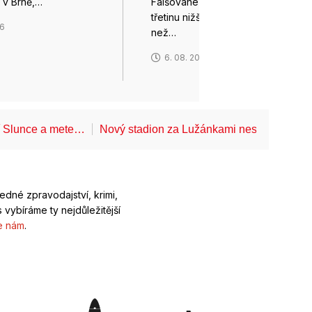
k v Brně,…
Falšované italské těstoviny s o
třetinu nižším obsahem vajec,
26
než…
6. 08. 2026
í Slunce a mete…
Nový stadion za Lužánkami nesmí mít dle
ledné zpravodajství, krimi,
 vybíráme ty nejdůležitější
e nám
.