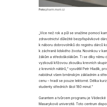
Foto:
pharm.muni.cz
„Více než rok a půl se snažíme pomocí kam
zdravotnictví důležité bezpříspěvkové dárco
k náboru dobrovolníků do registru dárců ko
k záchraně lidského života. Novinkou v ka
žákům a středoškolákům. Ti se díky němu do
vyzkouší křížovou zkoušku krevních skupi
z krevních nátěrů,“ vysvětlil Petr Hladík, 
nabídnut všem brněnským základním a stře
cenu – hradí se pouze lektorné. Délka kurzu
studenty středních škol 180 minut.“
Garantem a tvůrcem programu je Vědecké v
Masarykově univerzitě. Toto centrum disp