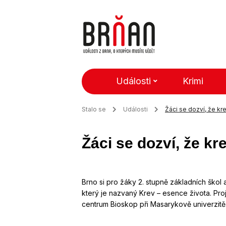
Události
Krimi
Stalo se
Události
Žáci se dozví, že kr
Žáci se dozví, že kr
Brno si pro žáky 2. stupně základních škol
který je nazvaný Krev – esence života. Pr
centrum Bioskop při Masarykově univerzitě