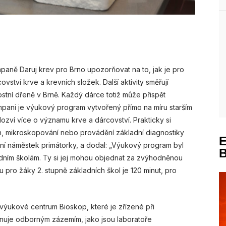
paně Daruj krev pro Brno upozorňovat na to, jak je pro
vství krve a krevních složek. Další aktivity směřují
stní dřeně v Brně. Každý dárce totiž může přispět
mpani je výukový program vytvořený přímo na míru starším
zví více o významu krve a dárcovství. Prakticky si
n, mikroskopování nebo provádění základní diagnostiky
první náměstek primátorky, a dodal: „Výukový program byl
dním školám. Ty si jej mohou objednat za zvýhodněnou
 pro žáky 2. stupně základních škol je 120 minut, pro
ýukové centrum Bioskop, které je zřízené při
onuje odborným zázemím, jako jsou laboratoře