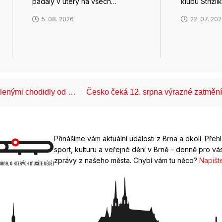
padaly v úterý na všech…
klubu Střízlí
5. 08. 2026
22. 07. 20
álenými chodidly od …
Česko čeká 12. srpna výrazné zatměn
Přinášíme vám aktuální události z Brna a okolí. Přeh
sport, kulturu a veřejné dění v Brně – denně pro vás
zprávy z našeho města. Chybí vám tu něco?
Napišt