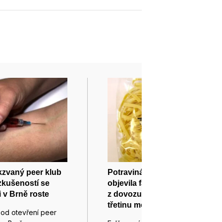
kzvaný peer klub
Potravinářská inspekce
 zkušeností se
objevila falšované těstoviny
i v Brně roste
z dovozu. Obsahovaly o
třetinu méně vajec
 od otevření peer