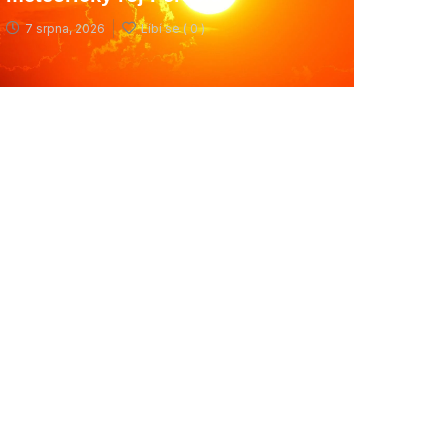
7 srpna, 2026
Líbí se (
0 )