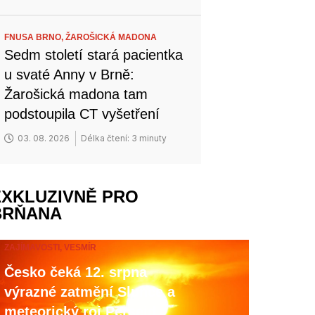
FNUSA BRNO,
ŽAROŠICKÁ MADONA
Sedm století stará pacientka
u svaté Anny v Brně:
Žarošická madona tam
podstoupila CT vyšetření
03. 08. 2026
Délka čtení: 3 minuty
EXKLUZIVNĚ PRO
BRŇANA
ZAJÍMAVOSTI,
VESMÍR
Česko čeká 12. srpna
výrazné zatmění Slunce a
meteorický roj Perseid