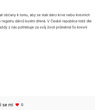
 občany k tomu, aby se stali dárci krve nebo krevních
 registru dárců kostní dřeně. V České republice totiž dle
každý z nás potřebuje za svůj život průměrně 5x krevní
bí se mi
0