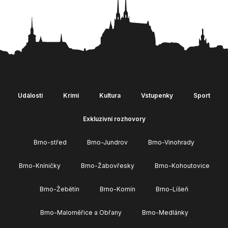
Události
Krimi
Kultura
Vstupenky
Sport
Exkluzivní rozhovory
Brno-střed
Brno-Jundrov
Brno-Vinohrady
Brno-Kníničky
Brno-Žabovřesky
Brno-Kohoutovice
Brno-Žebětín
Brno-Komín
Brno-Líšeň
Brno-Maloměřice a Obřany
Brno-Medlánky