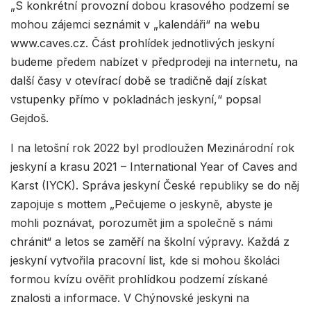
„S konkrétní provozní dobou krasového podzemí se
mohou zájemci seznámit v „kalendáři“ na webu
www.caves.cz. Část prohlídek jednotlivých jeskyní
budeme předem nabízet v předprodeji na internetu, na
další časy v otevírací době se tradičně dají získat
vstupenky přímo v pokladnách jeskyní,“ popsal
Gejdoš.
I na letošní rok 2022 byl prodloužen Mezinárodní rok
jeskyní a krasu 2021 – International Year of Caves and
Karst (IYCK). Správa jeskyní České republiky se do něj
zapojuje s mottem „Pečujeme o jeskyně, abyste je
mohli poznávat, porozumět jim a společně s námi
chránit“ a letos se zaměří na školní výpravy. Každá z
jeskyní vytvořila pracovní list, kde si mohou školáci
formou kvízu ověřit prohlídkou podzemí získané
znalosti a informace. V Chýnovské jeskyni na