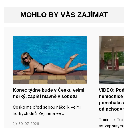
MOHLO BY VÁS ZAJÍMAT
Konec týdne bude v Česku velmi
VIDEO: Pod m
horký, zaprší hlavně v sobotu
nemocnice v 
pomáhala s 
Česko má před sebou několik velmi
od nehody tří
horkých dnů. Zejména ve…
Tomu se říká po
30. 07. 2026
se zapnutými ma