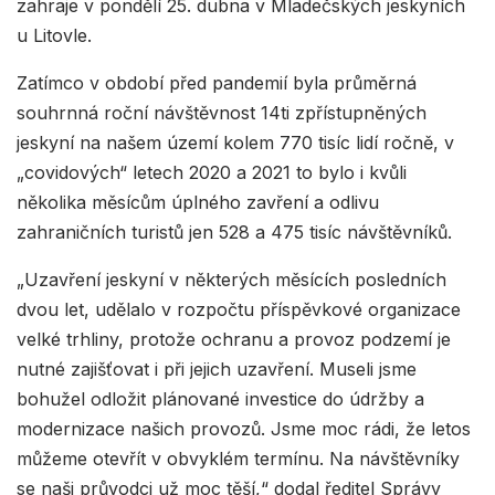
zahraje v pondělí 25. dubna v Mladečských jeskyních
u Litovle.
Zatímco v období před pandemií byla průměrná
souhrnná roční návštěvnost 14ti zpřístupněných
jeskyní na našem území kolem 770 tisíc lidí ročně, v
„covidových“ letech 2020 a 2021 to bylo i kvůli
několika měsícům úplného zavření a odlivu
zahraničních turistů jen 528 a 475 tisíc návštěvníků.
„Uzavření jeskyní v některých měsících posledních
dvou let, udělalo v rozpočtu příspěvkové organizace
velké trhliny, protože ochranu a provoz podzemí je
nutné zajišťovat i při jejich uzavření. Museli jsme
bohužel odložit plánované investice do údržby a
modernizace našich provozů. Jsme moc rádi, že letos
můžeme otevřít v obvyklém termínu. Na návštěvníky
se naši průvodci už moc těší,“ dodal ředitel Správy