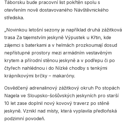
Táborsku bude pracovní list pokřtěn spolu s
otevřením nově dostavovaného Návštěvnického
střediska.
„Novinkou letošní sezony je například druhá zážitková
trasa Za tajemstvím jeskyně Výpustek u Křtin, kde
zájemci s baterkami a v helmách prozkoumají dosud
nepřístupné prostory mezi armádním vestavěným
krytem a přírodní stěnou jeskyně a v podřepu či po
čtyřech nahlédnou i do Nízké chodby s tenkými
krápníkovými brčky – makaróny.
Osvědčený adrenalinový zážitkový okruh Po stopách
Nagela ve Sloupsko-šošůvských jeskyních pro starší
10 let zase doplnil nový kovový traverz po stěně
jeskyně. Vznikl nad místy, která vyplavila předloňská
podzimní povodeň.