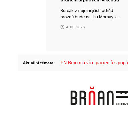
Burčák z nejranějších odrůd
hroznů bude na jihu Moravy k…
4. 08. 2026
FN Brno má více pacientů s pop
Aktuální témata: