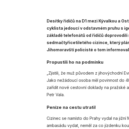
Desítky řidičů na D1 mezi Kývalkou a Os
cyklista jedoucí v odstavném pruhu s igel
základě telefonátů od řidičů doprovodili na
sedmačtyřicetiletého cizince, který plá
Jihomoravští policisté o tom informova
Propustili ho na podmínku
„Zjistili, že muž původem z jihovýchodní 
Jako nežádoucí osoba měl povinnost do 48 
zařídit nové cestovní doklady na pražské 
Petr Vala.
Peníze na cestu utratil
Cizinec se namísto do Prahy vydal na jižní 
ambasádu vydat, neměl za co jízdenku koupi