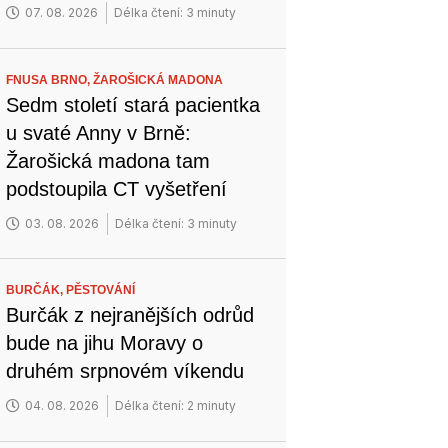
07. 08. 2026
Délka čtení: 3 minuty
FNUSA BRNO,
ŽAROŠICKÁ MADONA
Sedm století stará pacientka
u svaté Anny v Brně:
Žarošická madona tam
podstoupila CT vyšetření
03. 08. 2026
Délka čtení: 3 minuty
BURČÁK,
PĚSTOVÁNÍ
Burčák z nejranějších odrůd
bude na jihu Moravy o
druhém srpnovém víkendu
04. 08. 2026
Délka čtení: 2 minuty