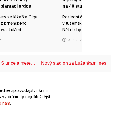
splantaci srdce
na 40 stupňů Celsia
lety se lékařka Olga
Poslední červencový den bude
 z brněnského
v tuzemsku mimořádně horký.
iovaskulární…
Někde by…
26
31. 07. 2026
í Slunce a mete…
Nový stadion za Lužánkami nesmí mít dle
ledné zpravodajství, krimi,
 vybíráme ty nejdůležitější
e nám
.