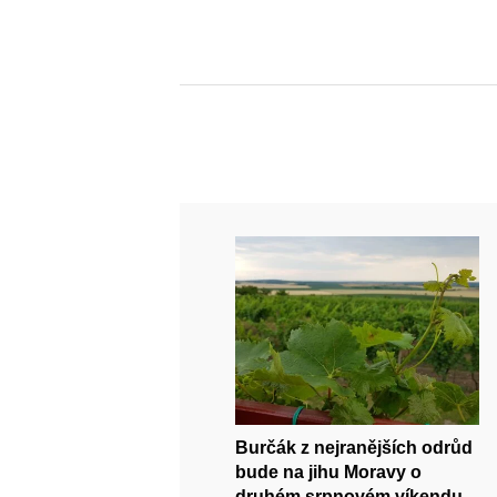
Burčák z nejranějších odrůd
bude na jihu Moravy o
druhém srpnovém víkendu