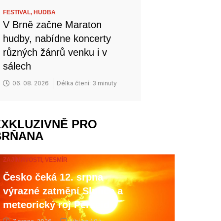
FESTIVAL,
HUDBA
V Brně začne Maraton
hudby, nabídne koncerty
různých žánrů venku i v
sálech
06. 08. 2026
Délka čtení: 3 minuty
EXKLUZIVNĚ PRO
BRŇANA
ZAJÍMAVOSTI,
VESMÍR
Česko čeká 12. srpna
výrazné zatmění Slunce a
meteorický roj Perseid