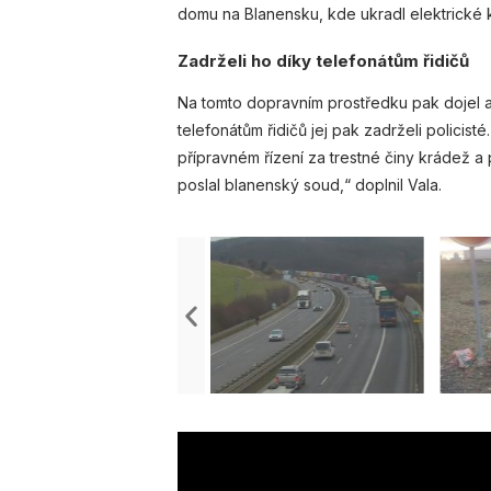
domu na Blanensku, kde ukradl elektrické 
Zadrželi ho díky telefonátům řidičů
Na tomto dopravním prostředku pak dojel až
telefonátům řidičů jej pak zadrželi policis
přípravném řízení za trestné činy krádež
poslal blanenský soud,“ doplnil Vala.