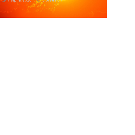
7 srpna, 2026
Líbí se (
0 )