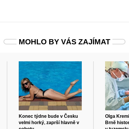
MOHLO BY VÁS ZAJÍMAT
Konec týdne bude v Česku
Olga Kremi
velmi horký, zaprší hlavně v
Brně histor
sobotu
v tuzemsku