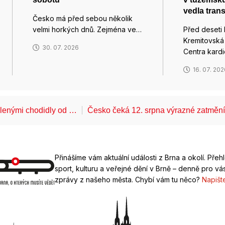
vedla tran
Česko má před sebou několik
velmi horkých dnů. Zejména ve…
Před deseti 
Kremitovská
30. 07. 2026
Centra kard
16. 07. 20
álenými chodidly od …
Česko čeká 12. srpna výrazné zatměn
Přinášíme vám aktuální události z Brna a okolí. Přeh
sport, kulturu a veřejné dění v Brně – denně pro vás
zprávy z našeho města. Chybí vám tu něco?
Napišt