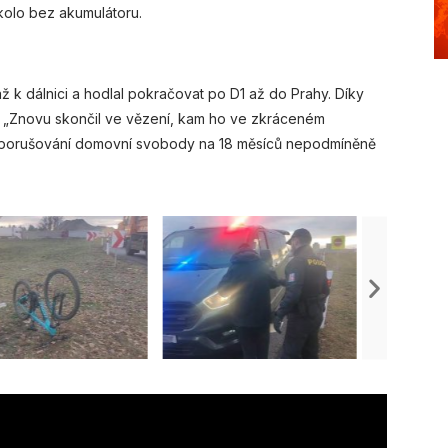
kolo bez akumulátoru.
 k dálnici a hodlal pokračovat po D1 až do Prahy. Díky
té. „Znovu skončil ve vězení, kam ho ve zkráceném
 a porušování domovní svobody na 18 měsíců nepodmíněně