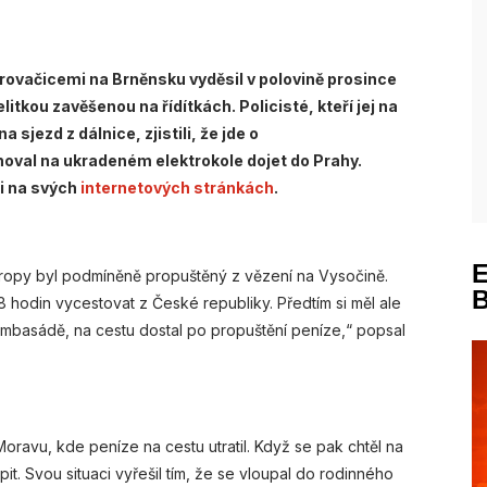
trovačicemi na Brněnsku vyděsil v polovině prosince
itkou zavěšenou na řídítkách. Policisté, kteří jej na
 sjezd z dálnice, zjistili, že jde o
noval na ukradeném elektrokole dojet do Prahy.
li na svých
internetových stránkách
.
Evropy byl podmíněně propuštěný z vězení na Vysočině.
hodin vycestovat z České republiky. Předtím si měl ale
ambasádě, na cestu dostal po propuštění peníze,“ popsal
Moravu, kde peníze na cestu utratil. Když se pak chtěl na
t. Svou situaci vyřešil tím, že se vloupal do rodinného