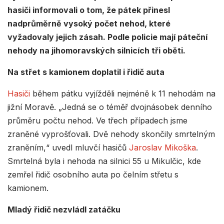
hasiči informovali o tom, že pátek přinesl
nadprůměrně vysoký počet nehod, které
vyžadovaly jejich zásah. Podle policie mají páteční
nehody na jihomoravských silnicích tři oběti.
Na střet s kamionem doplatil i řidič auta
Hasiči
během pátku vyjížděli nejméně k 11 nehodám na
jižní Moravě. „Jedná se o téměř dvojnásobek denního
průměru počtu nehod. Ve třech případech jsme
zraněné vyprošťovali. Dvě nehody skončily smrtelným
zraněním,“ uvedl mluvčí hasičů
Jaroslav Mikoška
.
Smrtelná byla i nehoda na silnici 55 u Mikulčic, kde
zemřel řidič osobního auta po čelním střetu s
kamionem.
Mladý řidič nezvládl zatáčku