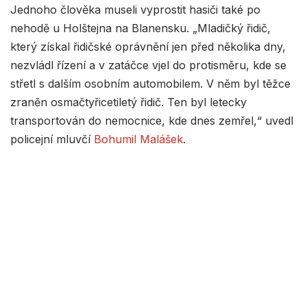
Jednoho člověka museli vyprostit hasiči také po
nehodě u Holštejna na Blanensku. „Mladičký řidič,
který získal řidičské oprávnění jen před několika dny,
nezvládl řízení a v zatáčce vjel do protisměru, kde se
střetl s dalším osobním automobilem. V něm byl těžce
zraněn osmačtyřicetiletý řidič. Ten byl letecky
transportován do nemocnice, kde dnes zemřel,“ uvedl
policejní mluvčí
Bohumil Malášek
.