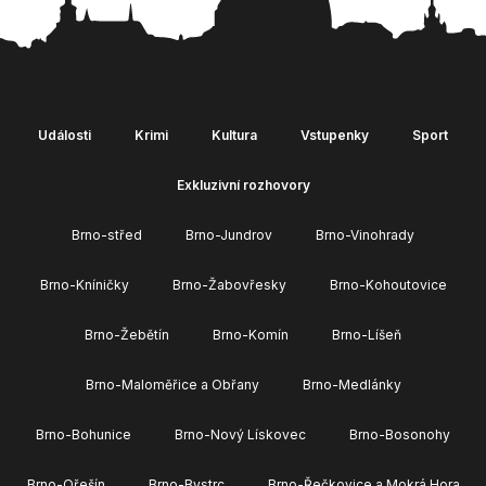
Události
Krimi
Kultura
Vstupenky
Sport
Exkluzivní rozhovory
Brno-střed
Brno-Jundrov
Brno-Vinohrady
Brno-Kníničky
Brno-Žabovřesky
Brno-Kohoutovice
Brno-Žebětín
Brno-Komín
Brno-Líšeň
Brno-Maloměřice a Obřany
Brno-Medlánky
Brno-Bohunice
Brno-Nový Lískovec
Brno-Bosonohy
Brno-Ořešín
Brno-Bystrc
Brno-Řečkovice a Mokrá Hora