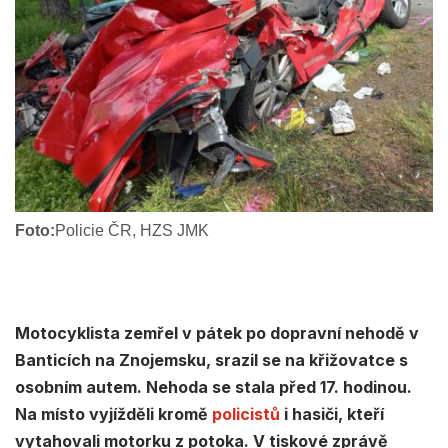
Foto:
Policie ČR, HZS JMK
Motocyklista zemřel v pátek po dopravní nehodě v
Banticích na Znojemsku, srazil se na křižovatce s
osobním autem. Nehoda se stala před 17. hodinou.
Na místo vyjížděli kromě
policistů
i hasiči, kteří
vytahovali motorku z potoka. V tiskové zprávě