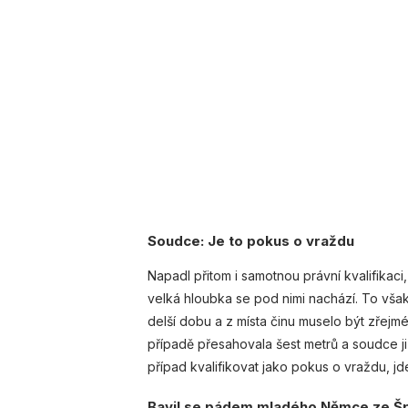
Soudce: Je to pokus o vraždu
Napadl přitom i samotnou právní kvalifikaci,
velká hloubka se pod nimi nachází. To však
delší dobu a z místa činu muselo být zřejm
případě přesahovala šest metrů a soudce ji
případ kvalifikovat jako pokus o vraždu, j
Bavil se pádem mladého Němce ze Šp