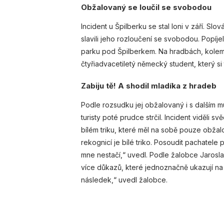
Obžalovaný se loučil se svobodou
Incident u Špilberku se stal loni v září. Sl
slavili jeho rozloučení se svobodou. Popíje
parku pod Špilberkem. Na hradbách, kolem 
čtyřiadvacetiletý německý student, který si 
Zabiju tě! A shodil mladíka z hradeb
Podle rozsudku jej obžalovaný i s dalším mu
turisty poté prudce strčil. Incident viděli s
bílém triku, které měl na sobě pouze obžal
rekognicí je bílé triko. Posoudit pachatele
mne nestačí,“ uvedl. Podle žalobce Jarosl
více důkazů, které jednoznačně ukazují na 
následek,“ uvedl žalobce.