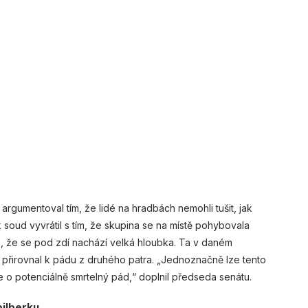
 argumentoval tím, že lidé na hradbách nemohli tušit, jak
 soud vyvrátil s tím, že skupina se na místě pohybovala
é, že se pod zdí nachází velká hloubka. Ta v daném
 přirovnal k pádu z druhého patra. „Jednoznačně lze tento
de o potenciálně smrtelný pád,“ doplnil předseda senátu.
ilberku