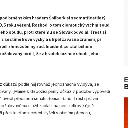
 pod brněnským hradem Špilberk si sedmatřicetiletý
,5 roku vězení. Rozhodl o tom olomoucký vrchní soud.
ého soudu, proti kterému se Slovák odvolal. Trest si
 z šestimetrové výšky a utrpěl závažná zranění, při
utrpěl zhmožděniny zad. Incident se stal během
žalovaný tvrdil, že z hradeb cizince shodil jeho
, z důkazů podle něj rovněž jednoznačně vyplývá, že
ovaný. „Máme k dispozici přímý důkaz v podobě výpovědi
“ uvedl předseda senátu Roman Raab. Trest i právní
íc obžalovanému uložil zaplatit na nemajetkové újmě
 přes telefon incident slyšeli v přímém přenosu,