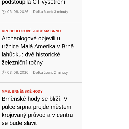
podstoupila CT vyšetření
03. 08. 2026
Délka čtení: 3 minuty
ARCHEOLOGOVÉ,
ARCHAIA BRNO
Archeologové objevili u
tržnice Malá Amerika v Brně
lahůdku: dvě historické
železniční točny
03. 08. 2026
Délka čtení: 2 minuty
MMB,
BRNĚNSKÉ HODY
Brněnské hody se blíží. V
půlce srpna projde městem
krojovaný průvod a v centru
se bude slavit