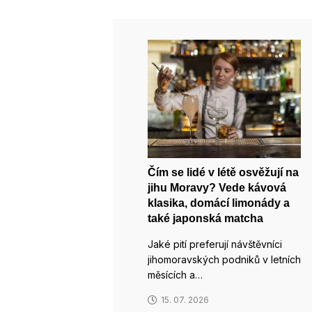
Čím se lidé v létě osvěžují na
jihu Moravy? Vede kávová
klasika, domácí limonády a
také japonská matcha
Jaké pití preferují návštěvníci
jihomoravských podniků v letních
měsících a…
15. 07. 2026