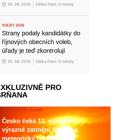
05. 08. 2026
Délka čtení: 3 minuty
VOLBY 2026
Strany podaly kandidátky do
říjnových obecních voleb,
úřady je teď zkontrolují
05. 08. 2026
Délka čtení: 3 minuty
EXKLUZIVNĚ PRO
BRŇANA
ZAJÍMAVOSTI,
VESMÍR
Česko čeká 12. srpna
výrazné zatmění Slunce a
meteorický roj Perseid