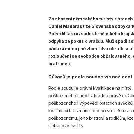
Za shození německého turisty z hradeb
Daniel Madarász ze Slovenska odpyká 10
Potvrdil tak rozsudek brněnského krajsk
odpyká za pokus o vraždu. Muž spadl asi
pádu si mimo jiné zlomil dva obratle a 
rozloučení se svobodou obžalovaného, ob
bratranec.
Důkazů je podle soudce víc než dost
Podle soudu je právní kvalifikace na místě
poškozeného shodil z hradeb právě obžal
poškozeného i výpovědi ostatních svědků,
kvalifikaci tak vrchní soud potvrdil. A nav
poškozenému, jeho bratrovi a rodičům, kteří
statisícové částky.