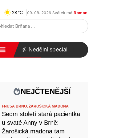
28
09. 08. 2026 Svátek má
Roman
Nedělní speciál
NEJČTENĚJŠÍ
FNUSA BRNO,
ŽAROŠICKÁ MADONA
Sedm století stará pacientka
u svaté Anny v Brně:
Žarošická madona tam