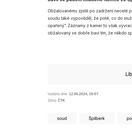
Obžalovanému zjistili po zadržení necelé pr
soudu také vypověděl, že poté, co do muže s
opařený“. Záznamy z kamer to však vyvrac
obžalovaný se dobře baví tím, že někdo spa
Lí
Vydáno dne:
12.06.2024
,
19:07
Zdroj:
ČTK
soud
Špilberk
po