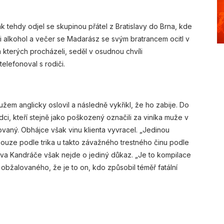
ovák tehdy odjel se skupinou přátel z Bratislavy do Brna, kde
li alkohol a večer se Madarász se svým bratrancem ocitl v
kterých procházeli, seděl v osudnou chvíli
telefonoval s rodiči.
žem anglicky oslovil a následně vykřikl, že ho zabije. Do
vědci, kteří stejně jako poškozený označili za viníka muže v
ovaný. Obhájce však vinu klienta vyvracel. „Jedinou
 pouze podle trika u takto závažného trestného činu podle
ava Kandráče však nejde o jediný důkaz. „Je to kompilace
obžalovaného, že je to on, kdo způsobil téměř fatální