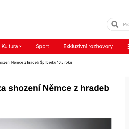
Kultura
Sport
Exkluzivní rozhovory
hození Němce z hradeb Špilberku 10,5 roku
 za shození Němce z hradeb