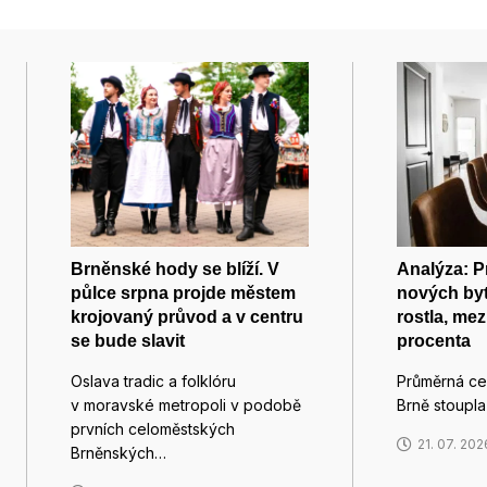
Brněnské hody se blíží. V
Analýza: 
půlce srpna projde městem
nových byt
krojovaný průvod a v centru
rostla, mez
se bude slavit
procenta
Oslava tradic a folklóru
Průměrná ce
v moravské metropoli v podobě
Brně stoupl
prvních celoměstských
21. 07. 202
Brněnských…