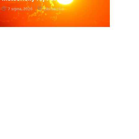
7 srpna, 2026
Líbí se (
0 )