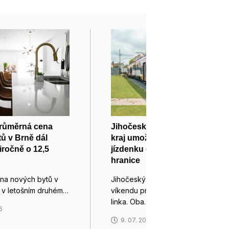
Průměrná cena
Jihočeský a Jihomoravský
ů v Brně dál
kraj umožní na jednu
iročně o 12,5
jízdenku cestovat přes své
hranice
na nových bytů v
Jihočeský a Jihomoravský kraj o
a v letošním druhém…
víkendu propojila cykloturistická
linka. Oba…
6
9. 07. 2026