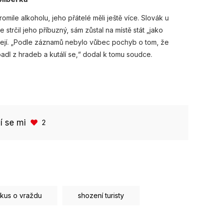
omile alkoholu, jeho přátelé měli ještě více. Slovák u
trčil jeho příbuzný, sám zůstal na místě stát „jako
ejí. „Podle záznamů nebylo vůbec pochyb o tom, že
dl z hradeb a kutálí se,“ dodal k tomu soudce.
bí se mi
2
kus o vraždu
shození turisty