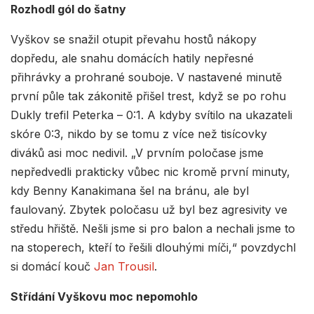
Rozhodl gól do šatny
Vyškov se snažil otupit převahu hostů nákopy
dopředu, ale snahu domácích hatily nepřesné
přihrávky a prohrané souboje. V nastavené minutě
první půle tak zákonitě přišel trest, když se po rohu
Dukly trefil Peterka – 0:1. A kdyby svítilo na ukazateli
skóre 0:3, nikdo by se tomu z více než tisícovky
diváků asi moc nedivil. „V prvním poločase jsme
nepředvedli prakticky vůbec nic kromě první minuty,
kdy Benny Kanakimana šel na bránu, ale byl
faulovaný. Zbytek poločasu už byl bez agresivity ve
středu hřiště. Nešli jsme si pro balon a nechali jsme to
na stoperech, kteří to řešili dlouhými míči,“ povzdychl
si domácí kouč
Jan Trousil
.
Střídání Vyškovu moc nepomohlo