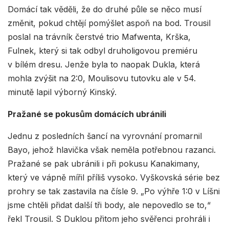
Domácí tak věděli, že do druhé půle se něco musí
změnit, pokud chtějí pomýšlet aspoň na bod. Trousil
poslal na trávník čerstvé trio Mafwenta, Krška,
Fulnek, který si tak odbyl druholigovou premiéru
v bílém dresu. Jenže byla to naopak Dukla, která
mohla zvýšit na 2:0, Moulisovu tutovku ale v 54.
minutě lapil výborný Kinský.
Pražané se pokusům domácích ubránili
Jednu z posledních šancí na vyrovnání promarnil
Bayo, jehož hlavička však neměla potřebnou razanci.
Pražané se pak ubránili i při pokusu Kanakimany,
který ve vápně mířil příliš vysoko. Vyškovská série bez
prohry se tak zastavila na čísle 9. „Po výhře 1:0 v Líšni
jsme chtěli přidat další tři body, ale nepovedlo se to,“
řekl Trousil. S Duklou přitom jeho svěřenci prohráli i