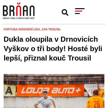
FORTUNA:NÁRODNÍ LIGA,
JAN TROUSIL
Dukla oloupila v Drnovicích
Vyškov o tři body! Hosté byli
lepší, přiznal kouč Trousil