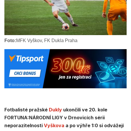
Foto:
MFK Vyškov, FK Dukla Praha
Fotbalisté pražské
Dukly
ukončili ve 20. kole
FORTUNA:NÁRODNÍ LIGY v Drnovicích sérii
neporazitelnosti
Vyškova
a po výhře 1:0 si odvážejí