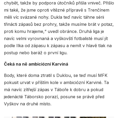
chybět, takže by podpora útočníků přišla vniveč. Přišlo
mi také, že jsme oproti vítězné přípravě s Trenčínem
měli víc svázané nohy. Dukla teď navíc táhne sérii
třinácti zápasů bez prohry, takže musíme brát v potaz,
proti komu hrajeme,“ uvedl obránce. Druhá liga je
navíc velmi vyrovnaná a vyškovští fotbalisté musí jít
podle Ilka od zápasu k zápasu a nemít v hlavě tlak na
postup nebo baráž o první ligu.
Čeká na ně ambiciózní Karviná
Body, které doma ztratil s Duklou, se teď musí MFK
pokusit urvat v příštím kole v ambiciózní Karviné. Ta
má navíc zítřejší zápas v Táboře k dobru a pokud
jedenácté Táborsko porazí, posune se právě před
Vyškov na druhé místo.