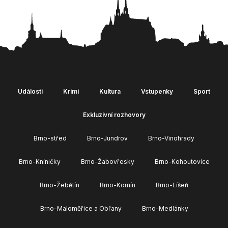
Události
Krimi
Kultura
Vstupenky
Sport
Exkluzivní rozhovory
Brno-střed
Brno-Jundrov
Brno-Vinohrady
Brno-Kníničky
Brno-Žabovřesky
Brno-Kohoutovice
Brno-Žebětín
Brno-Komín
Brno-Líšeň
Brno-Maloměřice a Obřany
Brno-Medlánky