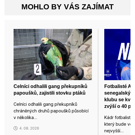
MOHLO BY VÁS ZAJÍMAT
Celníci odhalili gang překupníků
Fotbalisté Art
papoušků, zajistili stovku ptáků
senegalským
klubu se kvůl
Celníci odhalili gang překupníků
zvýší o 40 pr
chráněných druhů papoušků působící
v několika…
Kádr fotbalistů
který bude ved
4. 08. 2026
nejvyšší…