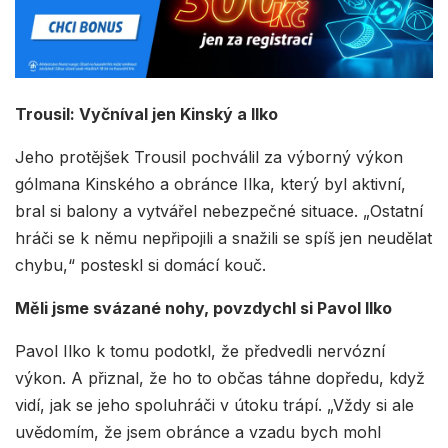
Trousil: Vyčníval jen Kinský a Ilko
Jeho protějšek Trousil pochválil za výborný výkon
gólmana Kinského a obránce Ilka, který byl aktivní,
bral si balony a vytvářel nebezpečné situace. „Ostatní
hráči se k němu nepřipojili a snažili se spíš jen neudělat
chybu,“ posteskl si domácí kouč.
Měli jsme svázané nohy, povzdychl si Pavol Ilko
Pavol Ilko k tomu podotkl, že předvedli nervózní
výkon. A přiznal, že ho to občas táhne dopředu, když
vidí, jak se jeho spoluhráči v útoku trápí. „Vždy si ale
uvědomím, že jsem obránce a vzadu bych mohl