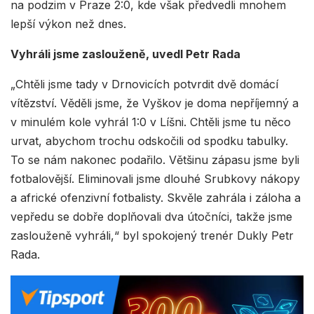
na podzim v Praze 2:0, kde však předvedli mnohem
lepší výkon než dnes.
Vyhráli jsme zaslouženě, uvedl Petr Rada
„Chtěli jsme tady v Drnovicích potvrdit dvě domácí
vítězství. Věděli jsme, že Vyškov je doma nepříjemný a
v minulém kole vyhrál 1:0 v Líšni. Chtěli jsme tu něco
urvat, abychom trochu odskočili od spodku tabulky.
To se nám nakonec podařilo. Většinu zápasu jsme byli
fotbalovější. Eliminovali jsme dlouhé Srubkovy nákopy
a africké ofenzivní fotbalisty. Skvěle zahrála i záloha a
vepředu se dobře doplňovali dva útočníci, takže jsme
zaslouženě vyhráli,“ byl spokojený trenér Dukly Petr
Rada.