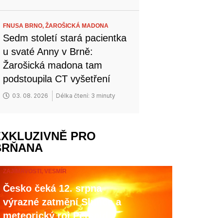
FNUSA BRNO,
ŽAROŠICKÁ MADONA
Sedm století stará pacientka
u svaté Anny v Brně:
Žarošická madona tam
podstoupila CT vyšetření
03. 08. 2026
Délka čtení: 3 minuty
EXKLUZIVNĚ PRO
BRŇANA
ZAJÍMAVOSTI,
VESMÍR
Česko čeká 12. srpna
výrazné zatmění Slunce a
meteorický roj Perseid