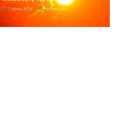
7 srpna, 2026
Líbí se (
0 )