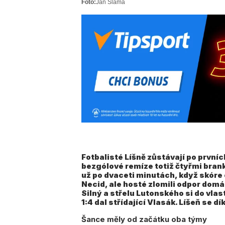
Foto:
Jan Sláma
Fotbalisté Líšně zůstávají po první
bezgólové remíze totiž čtyřmi brank
už po dvaceti minutách, když skóre 
Necid, ale hosté zlomili odpor domá
Silný a střelu Lutonského si do vla
1:4 dal střídající Vlasák. Líšeň se 
Šance měly od začátku oba týmy