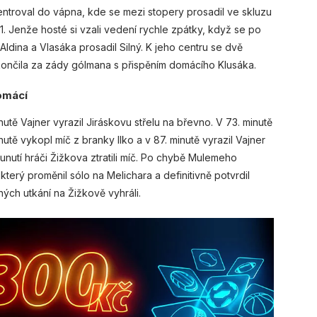
troval do vápna, kde se mezi stopery prosadil ve skluzu
1. Jenže hosté si vzali vedení rychle zpátky, když se po
dina a Vlasáka prosadil Silný. K jeho centru se dvě
skončila za zády gólmana s přispěním domácího Klusáka.
domácí
nutě Vajner vyrazil Jiráskovu střelu na břevno. V 73. minutě
nutě vykopl míč z branky Ilko a v 87. minutě vyrazil Vajner
unutí hráči Žižkova ztratili míč. Po chybě Mulemeho
který proměnil sólo na Melichara a definitivně potvrdil
ných utkání na Žižkově vyhráli.