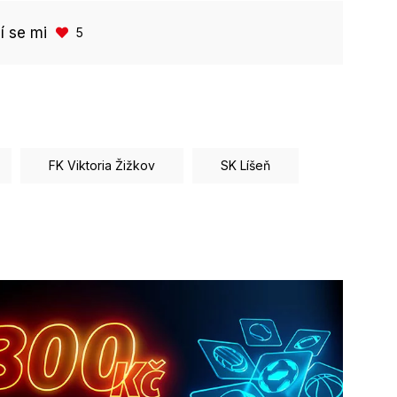
bí se mi
5
FK Viktoria Žižkov
SK Líšeň