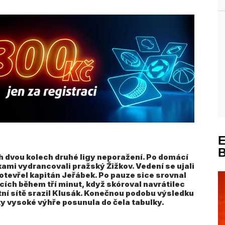
ch dvou kolech druhé ligy neporažení. Po domácí
ami vydrancovali pražský Žižkov. Vedení se ujali
otevřel kapitán Jeřábek. Po pauze sice srovnal
cích během tří minut, když skóroval navrátilec
stní sítě srazil Klusák. Konečnou podobu výsledku
díky vysoké výhře posunula do čela tabulky.