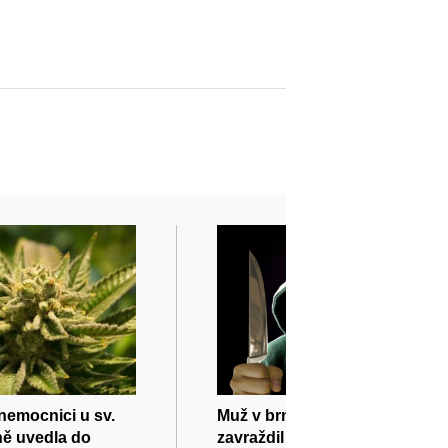
 nemocnici u sv.
Muž v brněnských Tuřanech
ě uvedla do
zavraždil družku a pak