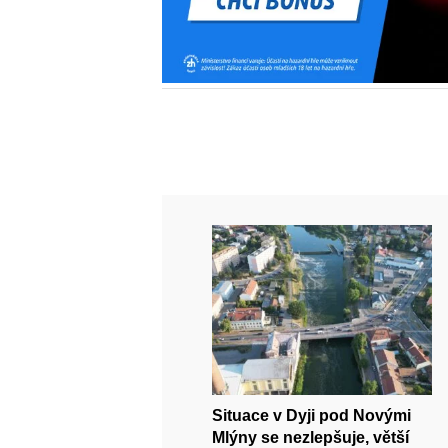
Situace v Dyji pod Novými
Mlýny se nezlepšuje, větší