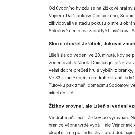
Od úvodního hvizdu se na Žižkově hrál sviž
Vajnera. Další pokusy Gembického, Sodomy, č
zlikvidovali ve stadiu pokusu o střelu obrán
Sokolově centru na zadní tyč hlavičkoval Sil
Skóre otevřel Jeřábek, Jokovič zmařil
Líšeň šla do vedení ve 20. minutě, kdy se 
zorientoval Jeřábek. Domácí gól ještě víc v
velmi dobře přečetl hru a vyběhl z branky, 
Ve 33. minutě udeřilo na druhé straně, když
Tutovku pak zmařil domácímu Sodomovi ve 4
mířící do sítě.
Žižkov srovnal, ale Líšeň si vedení vz
Ve druhé půli lačnil Žižkov po vyrovnání. 
hranice vápna tvrdě vypálil, ale Vajner míč
ukopl míč na poslední chvíli před dobíhajíc