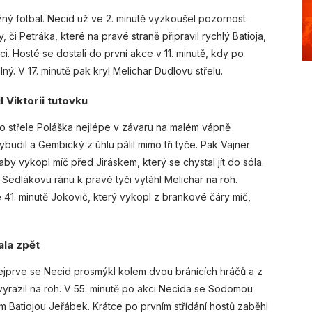
ný fotbal. Necid už ve 2. minutě vyzkoušel pozornost
i Petráka, které na pravé straně připravil rychlý Batioja,
ci. Hosté se dostali do první akce v 11. minutě, kdy po
ný. V 17. minutě pak kryl Melichar Dudlovu střelu.
 Viktorii tutovku
po střele Poláška nejlépe v závaru na malém vápně
ybudil a Gembický z úhlu pálil mimo tři tyče. Pak Vajner
aby vykopl míč před Jiráskem, který se chystal jít do sóla.
 Sedlákovu ránu k pravé tyči vytáhl Melichar na roh.
1. minutě Jokovič, který vykopl z brankové čáry míč,
ala zpět
Nejprve se Necid prosmýkl kolem dvou bránících hráčů a z
 vyrazil na roh. V 55. minutě po akci Necida se Sodomou
ím Batiojou Jeřábek. Krátce po prvním střídání hostů zaběhl