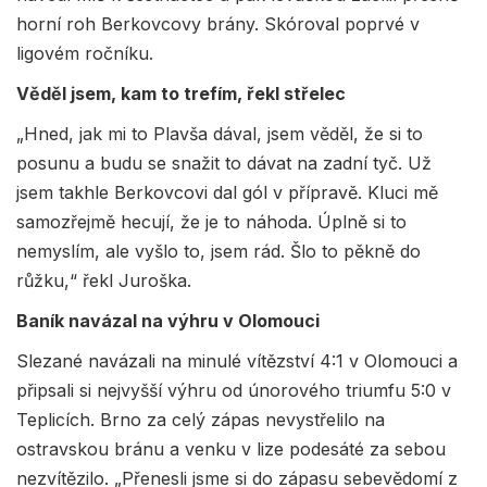
horní roh Berkovcovy brány. Skóroval poprvé v
ligovém ročníku.
Věděl jsem, kam to trefím, řekl střelec
„Hned, jak mi to Plavša dával, jsem věděl, že si to
posunu a budu se snažit to dávat na zadní tyč. Už
jsem takhle Berkovcovi dal gól v přípravě. Kluci mě
samozřejmě hecují, že je to náhoda. Úplně si to
nemyslím, ale vyšlo to, jsem rád. Šlo to pěkně do
růžku,“ řekl Juroška.
Baník navázal na výhru v Olomouci
Slezané navázali na minulé vítězství 4:1 v Olomouci a
připsali si nejvyšší výhru od únorového triumfu 5:0 v
Teplicích. Brno za celý zápas nevystřelilo na
ostravskou bránu a venku v lize podesáté za sebou
nezvítězilo. „Přenesli jsme si do zápasu sebevědomí z