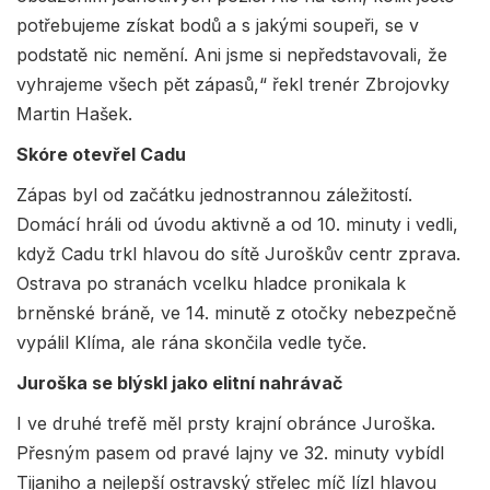
potřebujeme získat bodů a s jakými soupeři, se v
podstatě nic nemění. Ani jsme si nepředstavovali, že
vyhrajeme všech pět zápasů,“ řekl trenér Zbrojovky
Martin Hašek.
Skóre otevřel Cadu
Zápas byl od začátku jednostrannou záležitostí.
Domácí hráli od úvodu aktivně a od 10. minuty i vedli,
když Cadu trkl hlavou do sítě Juroškův centr zprava.
Ostrava po stranách vcelku hladce pronikala k
brněnské bráně, ve 14. minutě z otočky nebezpečně
vypálil Klíma, ale rána skončila vedle tyče.
Juroška se blýskl jako elitní nahrávač
I ve druhé trefě měl prsty krajní obránce Juroška.
Přesným pasem od pravé lajny ve 32. minuty vybídl
Tijaniho a nejlepší ostravský střelec míč lízl hlavou