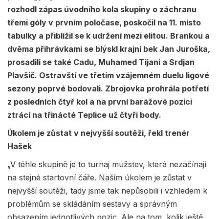
rozhodl zápas úvodního kola skupiny o záchranu
třemi góly v prvním poločase, poskočil na 11. místo
tabulky a přiblížil se k udržení mezi elitou. Brankou a
dvěma přihrávkami se blýskl krajní bek Jan Juroška,
prosadili se také Cadu, Muhamed Tijani a Srdjan
Plavšič. Ostravští ve třetím vzájemném duelu ligové
sezony poprvé bodovali. Zbrojovka prohrála potřetí
z posledních čtyř kol a na první barážové pozici
ztrácí na třinácté Teplice už čtyři body.
Úkolem je zůstat v nejvyšší soutěži, řekl trenér
Hašek
„V téhle skupině je to turnaj mužstev, která nezačínají
na stejné startovní čáře. Naším úkolem je zůstat v
nejvyšší soutěži, tady jsme tak nepůsobili i vzhledem k
problémům se skládáním sestavy a správným
obsazením jednotlivých pozic. Ale na tom, kolik ještě