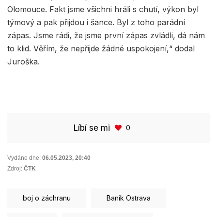
Olomouce. Fakt jsme všichni hráli s chutí, výkon byl
týmový a pak přijdou i šance. Byl z toho parádní
zápas. Jsme rádi, že jsme první zápas zvládli, dá nám
to klid. Věřím, že nepřijde žádné uspokojení,“ dodal
Juroška.
Líbí se mi
0
Vydáno dne:
06.05.2023
,
20:40
Zdroj:
ČTK
boj o záchranu
Baník Ostrava