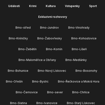
Události
Krimi
Kultura
Vstupenky
Sport
Exkluzivní rozhovory
Brno-střed
Brno-Jundrov
Brno-Vinohrady
Brno-Kníničky
Brno-Žabovřesky
Brno-Kohoutovice
Brno-Žebětín
Brno-Komín
Brno-Líšeň
Brno-Maloměřice a Obřany
Brno-Medlánky
Brno-Bohunice
Brno-Nový Lískovec
Brno-Bosonohy
Brno-Ořešín
Brno-Bystrc
Brno-Řečkovice a Mokrá Hora
Brno-Černovice
Brno-sever
Brno-Chrlice
Brno-Slatina
Brno-Ivanovice
Brno-Starý Lískovec