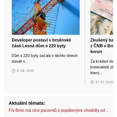
Developer postaví v brněnské
Zkušený bank
části Lesná dům s 220 byty
z ČNB v Brně
korun
Dům s 220 byty začala v těchto dnech
stavět v…
Za krádež desít
kriminalisté z
6. 08. 2026
který…
31. 07. 2026
Aktuální témata:
FN Brno má více pacientů s popálenými chodidly od …