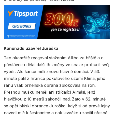
Kanonádu uzavřel Juroška
Ten okamžitě reagoval stažením Alliho ze hřiště a o
přestávce udělal další tři změny ve snaze probudit svůj
výběr. Ale šance měli znovu hlavně domácí. V 53.
minutě pálil z hranice pokutového území Klíma, jeho
ránu však brněnská obrana zblokovala na roh.
Přesnou mušku neměl ani střídající Almási, jenž
hlavičkou z 10 metrů zakončil nad. Zato v 62. minutě
se opět blýskl obránce Juroška, když si od pravé lajny
navedl míč k šestnáctce a pak levačkou zacílil přesně