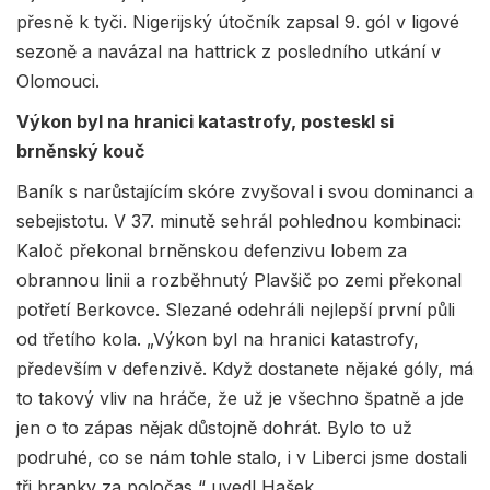
přesně k tyči. Nigerijský útočník zapsal 9. gól v ligové
sezoně a navázal na hattrick z posledního utkání v
Olomouci.
Výkon byl na hranici katastrofy, posteskl si
brněnský kouč
Baník s narůstajícím skóre zvyšoval i svou dominanci a
sebejistotu. V 37. minutě sehrál pohlednou kombinaci:
Kaloč překonal brněnskou defenzivu lobem za
obrannou linii a rozběhnutý Plavšič po zemi překonal
potřetí Berkovce. Slezané odehráli nejlepší první půli
od třetího kola. „Výkon byl na hranici katastrofy,
především v defenzivě. Když dostanete nějaké góly, má
to takový vliv na hráče, že už je všechno špatně a jde
jen o to zápas nějak důstojně dohrát. Bylo to už
podruhé, co se nám tohle stalo, i v Liberci jsme dostali
tři branky za poločas,“ uvedl Hašek.