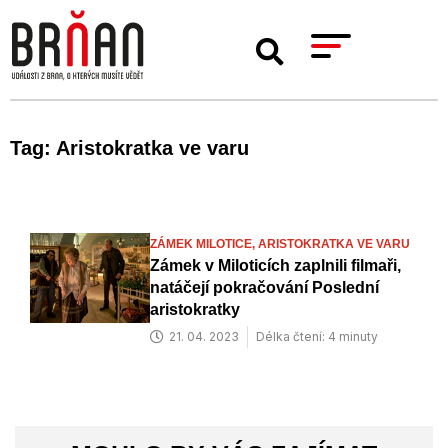
Tag: Aristokratka ve varu
ZÁMEK MILOTICE,
ARISTOKRATKA VE VARU
Zámek v Miloticích zaplnili filmaři,
natáčejí pokračování Poslední
aristokratky
21. 04. 2023
Délka čtení: 4 minuty