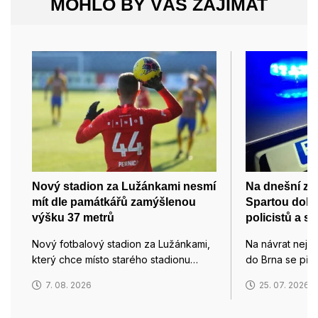
MOHLO BY VÁS ZAJÍMAT
Nový stadion za Lužánkami nesmí
Na dnešní zá
mít dle památkářů zamýšlenou
Spartou dohl
výšku 37 metrů
policistů a st
Nový fotbalový stadion za Lužánkami,
Na návrat nejv
který chce místo starého stadionu…
do Brna se přip
7. 08. 2026
25. 07. 2026