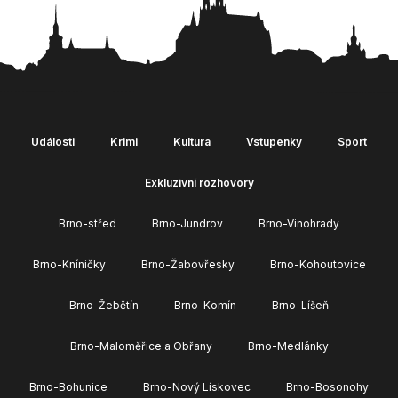
Události
Krimi
Kultura
Vstupenky
Sport
Exkluzivní rozhovory
Brno-střed
Brno-Jundrov
Brno-Vinohrady
Brno-Kníničky
Brno-Žabovřesky
Brno-Kohoutovice
Brno-Žebětín
Brno-Komín
Brno-Líšeň
Brno-Maloměřice a Obřany
Brno-Medlánky
Brno-Bohunice
Brno-Nový Lískovec
Brno-Bosonohy