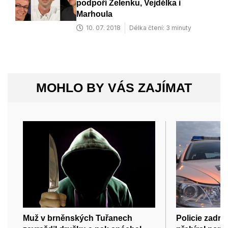
podpoří Zelenku, Vejdělka i
Marhoula
10. 07. 2018
Délka čtení: 3 minuty
MOHLO BY VÁS ZAJÍMAT
Muž v brněnských Tuřanech
Policie zadrže