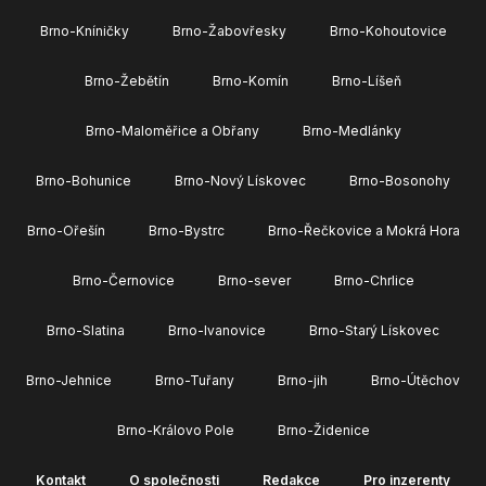
Brno-Kníničky
Brno-Žabovřesky
Brno-Kohoutovice
Brno-Žebětín
Brno-Komín
Brno-Líšeň
Brno-Maloměřice a Obřany
Brno-Medlánky
Brno-Bohunice
Brno-Nový Lískovec
Brno-Bosonohy
Brno-Ořešín
Brno-Bystrc
Brno-Řečkovice a Mokrá Hora
Brno-Černovice
Brno-sever
Brno-Chrlice
Brno-Slatina
Brno-Ivanovice
Brno-Starý Lískovec
Brno-Jehnice
Brno-Tuřany
Brno-jih
Brno-Útěchov
Brno-Královo Pole
Brno-Židenice
Kontakt
O společnosti
Redakce
Pro inzerenty