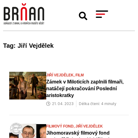
Tag: Jiří Vejdělek
JIŘÍ VEJDĚLEK,
FILM
Zámek v Miloticích zaplnili filmaři,
natáčejí pokračování Poslední
aristokratky
21. 04. 2023
Délka čtení: 4 minuty
FILMOVÝ FOND,
JIŘÍ VEJDĚLEK
Jihomoravský filmový fond