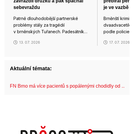
zavraždil družku a pak spáchal
přebíral pen
sebevraždu
je ve vazbě
Patrně dlouhodobější partnerské
Brněnští krimina
problémy stály za tragédií
dvaadvacetileté
v brněnských Tuřanech. Padesátník…
podle policie p
13. 07. 2026
17. 07. 2026
Aktuální témata:
FN Brno má více pacientů s popálenými chodidly od …