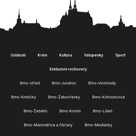
Události
Krimi
Kultura
Vstupenky
Sport
Exkluzivní rozhovory
Brno-střed
Brno-Jundrov
Brno-Vinohrady
Brno-Kníničky
Brno-Žabovřesky
Brno-Kohoutovice
Brno-Žebětín
Brno-Komín
Brno-Líšeň
Brno-Maloměřice a Obřany
Brno-Medlánky