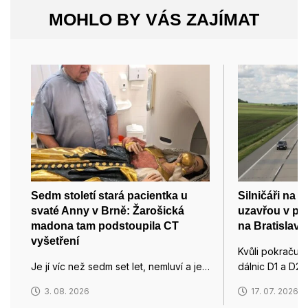
MOHLO BY VÁS ZAJÍMAT
Sedm století stará pacientka u
Silničáři na d
svaté Anny v Brně: Žarošická
uzavřou v pát
madona tam podstoupila CT
na Bratislavu
vyšetření
Kvůli pokračují
Je jí víc než sedm set let, nemluví a je…
dálnic D1 a D2 
3. 08. 2026
17. 07. 2026