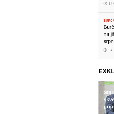
31.
BURČ
Burč
na j
srp
04.
EXK
ROZH
Star
skvě
příj