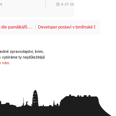
26
9. 07. 2026
t dle památkářů …
Developer postaví v brněnské části Lesn
ledné zpravodajství, krimi,
 vybíráme ty nejdůležitější
e nám
.