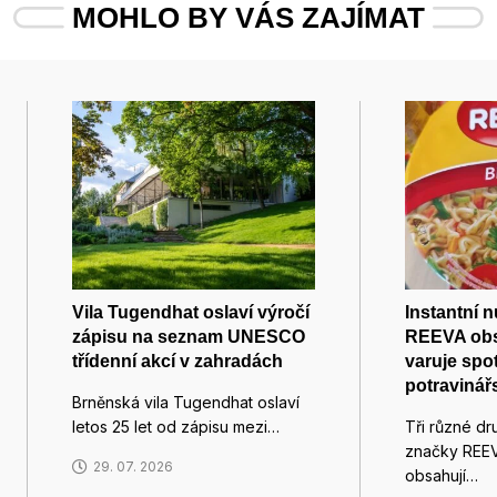
MOHLO BY VÁS ZAJÍMAT
Vila Tugendhat oslaví výročí
Instantní 
zápisu na seznam UNESCO
REEVA obs
třídenní akcí v zahradách
varuje spot
potravinář
Brněnská vila Tugendhat oslaví
letos 25 let od zápisu mezi…
Tři různé dru
značky REEV
29. 07. 2026
obsahují…