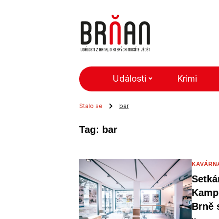
Události
Krimi
Stalo se
bar
Tag: bar
KAVÁRN
Setká
Kampu
Brně 