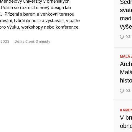
Mendelovy univerzity v brněnských
Sedm
Polích se rozrostl o nový design lab
svat
. Přízemí s barem a venkovní terasou
mado
tkávání, tvůrčí činnosti a výstavám, v patře
vyše
 pro výuku, workshopy nebo konference.
03.
. 2023
Délka čtení: 3 minuty
MALÁ 
Arch
Malá
hist
03.
KAMEN
V br
obno