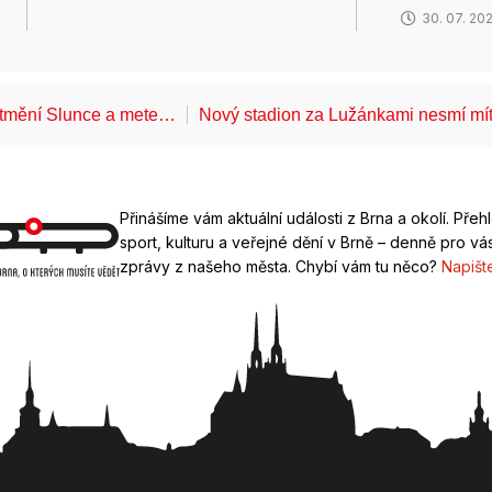
30. 07. 20
atmění Slunce a mete…
Nový stadion za Lužánkami nesmí mí
Přinášíme vám aktuální události z Brna a okolí. Přeh
sport, kulturu a veřejné dění v Brně – denně pro vás
zprávy z našeho města. Chybí vám tu něco?
Napišt