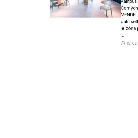
Kampus 
Černých 
MENDELU
patří se
je zóna
…
15. 02