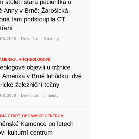
 století stará pacientka u
é Anny v Brně: Žarošická
na tam podstoupila CT
tření
 08. 2026
Délka čtení: 3 minuty
AMERIKA,
ARCHEOLOGOVÉ
eologové objevili u tržnice
 Amerika v Brně lahůdku: dvě
orické železniční točny
 08. 2026
Délka čtení: 2 minuty
NÁ ČTVRŤ,
OBČANSKÉ CENTRUM
něnské Kamence po letech
ví kulturní centrum