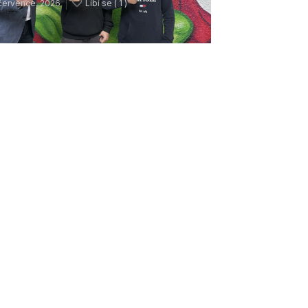
července, 2026
Líbí se (
1 )