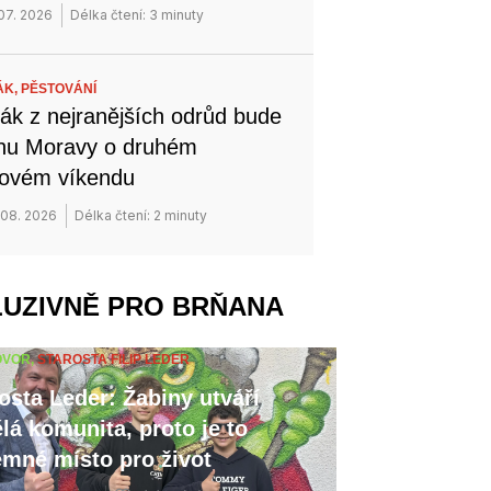
 07. 2026
Délka čtení: 3 minuty
ÁK,
PĚSTOVÁNÍ
ák z nejranějších odrůd bude
ihu Moravy o druhém
novém víkendu
 08. 2026
Délka čtení: 2 minuty
LUZIVNĚ PRO BRŇANA
OVOR,
STAROSTA FILIP LEDER
osta Leder: Žabiny utváří
lá komunita, proto je to
emné místo pro život