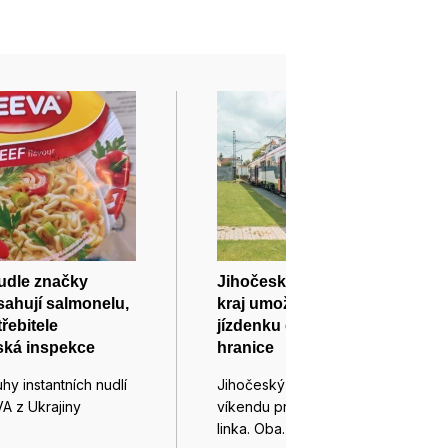
nudle značky
Jihočeský a Jihomoravský
ahují salmonelu,
kraj umožní na jednu
řebitele
jízdenku cestovat přes své
ská inspekce
hranice
hy instantních nudlí
Jihočeský a Jihomoravský kraj o
A z Ukrajiny
víkendu propojila cykloturistická
linka. Oba…