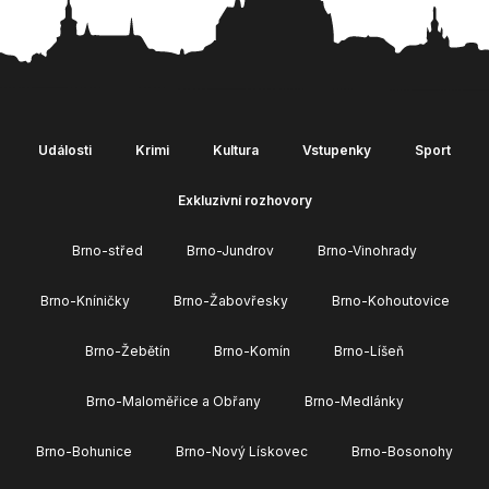
Události
Krimi
Kultura
Vstupenky
Sport
Exkluzivní rozhovory
Brno-střed
Brno-Jundrov
Brno-Vinohrady
Brno-Kníničky
Brno-Žabovřesky
Brno-Kohoutovice
Brno-Žebětín
Brno-Komín
Brno-Líšeň
Brno-Maloměřice a Obřany
Brno-Medlánky
Brno-Bohunice
Brno-Nový Lískovec
Brno-Bosonohy