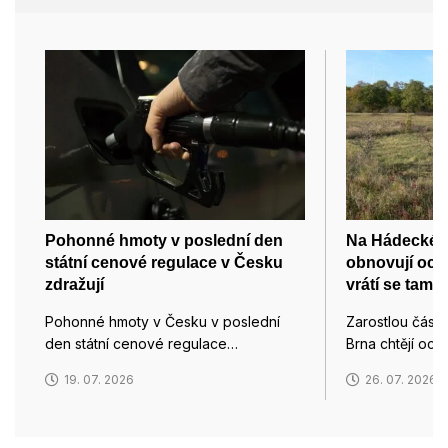
Pohonné hmoty v poslední den
Na Hádecké p
státní cenové regulace v Česku
obnovují och
zdražují
vrátí se tam i
Pohonné hmoty v Česku v poslední
Zarostlou část
den státní cenové regulace…
Brna chtějí och
19. 07. 2026
26. 07. 2026