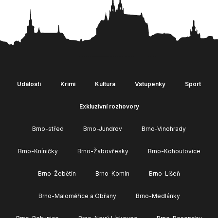
Události
Krimi
Kultura
Vstupenky
Sport
Exkluzivní rozhovory
Brno-střed
Brno-Jundrov
Brno-Vinohrady
Brno-Kníničky
Brno-Žabovřesky
Brno-Kohoutovice
Brno-Žebětín
Brno-Komín
Brno-Líšeň
Brno-Maloměřice a Obřany
Brno-Medlánky