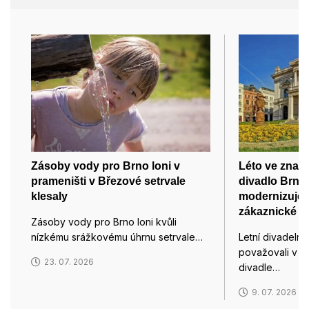
Zásoby vody pro Brno loni v
Léto ve zname
prameništi v Březové setrvale
divadlo Brno
klesaly
modernizuje t
zákaznické c
Zásoby vody pro Brno loni kvůli
nízkému srážkovému úhrnu setrvale…
Letní divadelní
považovali v 
23. 07. 2026
divadle…
9. 07. 2026