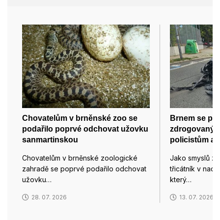
Chovatelům v brněnské zoo se
Brnem se pro
podařilo poprvé odchovat užovku
zdrogovaný ři
sanmartinskou
policistům a 
Chovatelům v brněnské zoologické
Jako smyslů zb
zahradě se poprvé podařilo odchovat
třicátník v nad
užovku…
který…
28. 07. 2026
13. 07. 2026