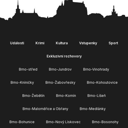
Události
Krimi
Kultura
Vstupenky
Sport
Exkluzivní rozhovory
Brno-střed
Brno-Jundrov
Brno-Vinohrady
Brno-Kníničky
Brno-Žabovřesky
Brno-Kohoutovice
Brno-Žebětín
Brno-Komín
Brno-Líšeň
Brno-Maloměřice a Obřany
Brno-Medlánky
Brno-Bohunice
Brno-Nový Lískovec
Brno-Bosonohy