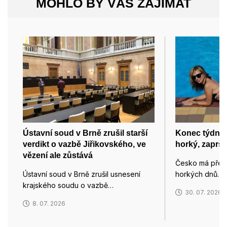
MOHLO BY VÁS ZAJÍMAT
Ústavní soud v Brně zrušil starší
Konec týdne 
verdikt o vazbě Jiřikovského, ve
horký, zaprší
vězení ale zůstává
Česko má před 
Ústavní soud v Brně zrušil usnesení
horkých dnů. 
krajského soudu o vazbě…
30. 07. 2026
8. 07. 2026