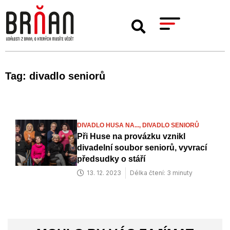
Tag: divadlo seniorů
DIVADLO HUSA NA...,
DIVADLO SENIORŮ
Při Huse na provázku vznikl
divadelní soubor seniorů, vyvrací
předsudky o stáří
13. 12. 2023
Délka čtení: 3 minuty