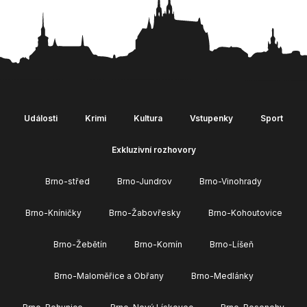
Události
Krimi
Kultura
Vstupenky
Sport
Exkluzivní rozhovory
Brno-střed
Brno-Jundrov
Brno-Vinohrady
Brno-Kníničky
Brno-Žabovřesky
Brno-Kohoutovice
Brno-Žebětín
Brno-Komín
Brno-Líšeň
Brno-Maloměřice a Obřany
Brno-Medlánky