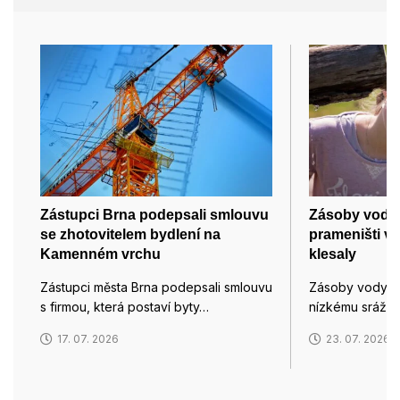
Zástupci Brna podepsali smlouvu
Zásoby vody 
se zhotovitelem bydlení na
prameništi v 
Kamenném vrchu
klesaly
Zástupci města Brna podepsali smlouvu
Zásoby vody pr
s firmou, která postaví byty…
nízkému srážk
17. 07. 2026
23. 07. 2026