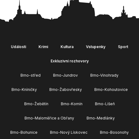
Události
Krimi
Kultura
Vstupenky
Sport
Exkluzivní rozhovory
Brno-střed
Brno-Jundrov
Brno-Vinohrady
Brno-Kníničky
Brno-Žabovřesky
Brno-Kohoutovice
Brno-Žebětín
Brno-Komín
Brno-Líšeň
Brno-Maloměřice a Obřany
Brno-Medlánky
Brno-Bohunice
Brno-Nový Lískovec
Brno-Bosonohy