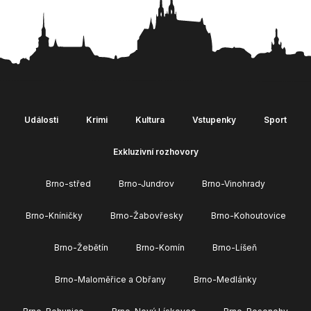
Události
Krimi
Kultura
Vstupenky
Sport
Exkluzivní rozhovory
Brno-střed
Brno-Jundrov
Brno-Vinohrady
Brno-Kníničky
Brno-Žabovřesky
Brno-Kohoutovice
Brno-Žebětín
Brno-Komín
Brno-Líšeň
Brno-Maloměřice a Obřany
Brno-Medlánky