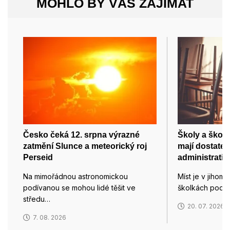
MOHLO BY VÁS ZAJÍMAT
Česko čeká 12. srpna výrazné
Školy a školk
zatmění Slunce a meteorický roj
mají dostatek 
Perseid
administrativ
Na mimořádnou astronomickou
Míst je v jihom
podívanou se mohou lidé těšit ve
školkách podle 
středu…
20. 07. 2026
7. 08. 2026