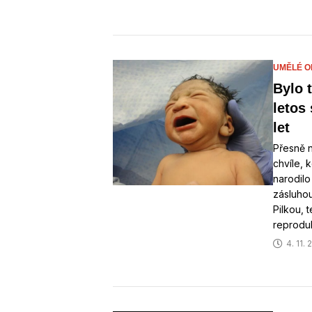
UMĚLÉ O
Bylo 
letos
let
Přesně n
chvíle, 
narodilo
zásluho
Pilkou, 
reprodu
4. 11.