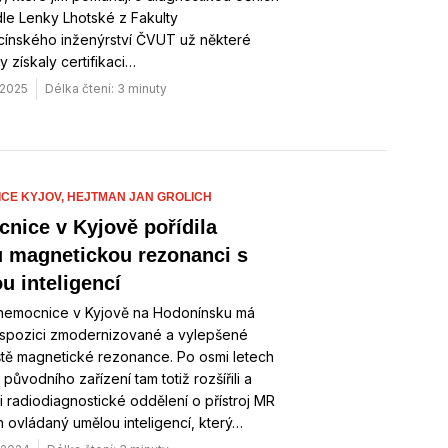
le Lenky Lhotské z Fakulty
cínského inženýrství ČVUT už některé
 získaly certifikaci…
 2025
Délka čtení: 3 minuty
CE KYJOV,
HEJTMAN JAN GROLICH
nice v Kyjově pořídila
 magnetickou rezonanci s
u inteligencí
 nemocnice v Kyjově na Hodonínsku má
dispozici zmodernizované a vylepšené
ště magnetické rezonance. Po osmi letech
původního zařízení tam totiž rozšířili a
i radiodiagnostické oddělení o přístroj MR
n ovládaný umělou inteligencí, který…