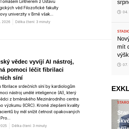
Tomášem Lintnerem z Ústavu
srp
ckých věd Filozofické fakulty
04.
ovy univerzity v Brně však…
. 2026
Délka čtení: 3 minuty
STADI
Nový
mít 
výšk
ský vědec vyvíjí AI nástroj,
07.
á pomoci léčit fibrilaci
ních síní
 fibrilace srdečních síní by kardiologům
EXK
oci nástroj umělé inteligence (AI), který
 vědci z brněnského Mezinárodního centra
STARO
ho výzkumu (ICRC). Kromě zlepšení kvality
acientů by měl snížit četnost opakovaných
Star
. Pro…
skvě
 2025
Délka čtení: 3 minuty
příj