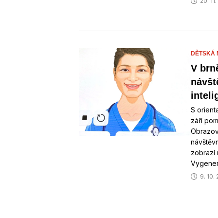
20. 11
DĚTSKÁ 
V brn
návšt
intel
S orient
září pom
Obrazov
návštěvn
zobrazí
Vygene
9. 10.