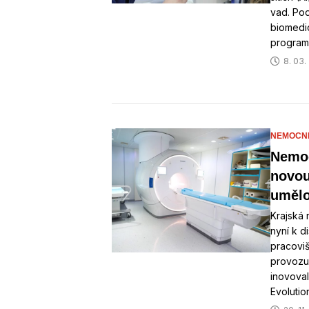
vad. Pod
biomedi
programy
8. 03.
NEMOCNI
Nemoc
novou
umělo
Krajská
nyní k 
pracovi
provozu 
inovoval
Evolutio