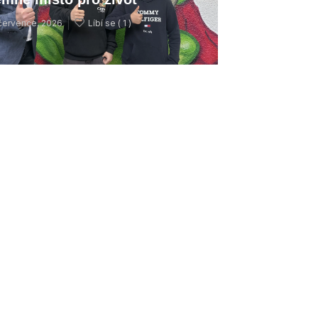
července, 2026
Líbí se (
1 )