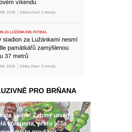
novém víkendu
 08. 2026
Délka čtení: 2 minuty
ON ZA LUŽÁNKAMI,
FOTBAL
 stadion za Lužánkami nesmí
dle památkářů zamýšlenou
u 37 metrů
 08. 2026
Délka čtení: 3 minuty
LUZIVNĚ PRO BRŇANA
STA FILIP LEDER,
ROZHOVOR
osta Leder: Žabiny utváří
lá komunita, proto je to
emné místo pro život