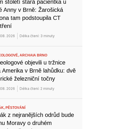
 století stará pacientka u
é Anny v Brně: Žarošická
na tam podstoupila CT
tření
 08. 2026
Délka čtení: 3 minuty
EOLOGOVÉ,
ARCHAIA BRNO
eologové objevili u tržnice
 Amerika v Brně lahůdku: dvě
orické železniční točny
 08. 2026
Délka čtení: 2 minuty
ÁK,
PĚSTOVÁNÍ
ák z nejranějších odrůd bude
ihu Moravy o druhém