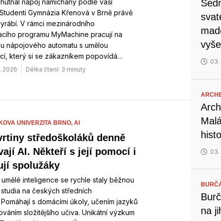
hutnal nápoj namíchaný podle vaší
Sedm
 Studenti Gymnázia Křenová v Brně právě
svat
yrábí. V rámci mezinárodního
mado
acího programu MyMachine pracují na
vyše
pu nápojového automatu s umělou
ncí, který si se zákazníkem popovídá…
03.
. 2026
Délka čtení: 3 minuty
ARCH
Arch
Malá
OVA UNIVERZITA BRNO,
AI
hist
tvrtiny středoškoláků denně
ají AI. Někteří s její pomocí i
03.
ují spolužáky
 umělé inteligence se rychle staly běžnou
BURČ
 studia na českých středních
Burč
 Pomáhají s domácími úkoly, učením jazyků
na j
lováním složitějšího učiva. Unikátní výzkum