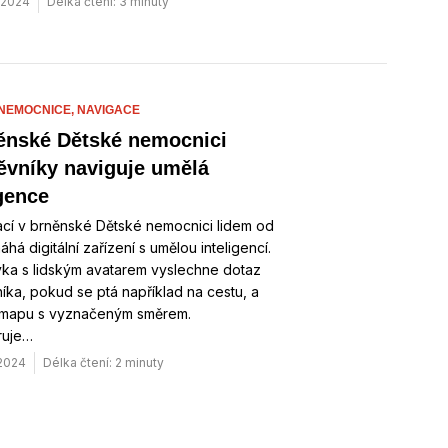
. 2024
Délka čtení: 3 minuty
NEMOCNICE,
NAVIGACE
ěnské Dětské nemocnici
ěvníky naviguje umělá
igence
ací v brněnské Dětské nemocnici lidem od
áhá digitální zařízení s umělou inteligencí.
ka s lidským avatarem vyslechne dotaz
íka, pokud se ptá například na cestu, a
 mapu s vyznačeným směrem.
ruje…
 2024
Délka čtení: 2 minuty