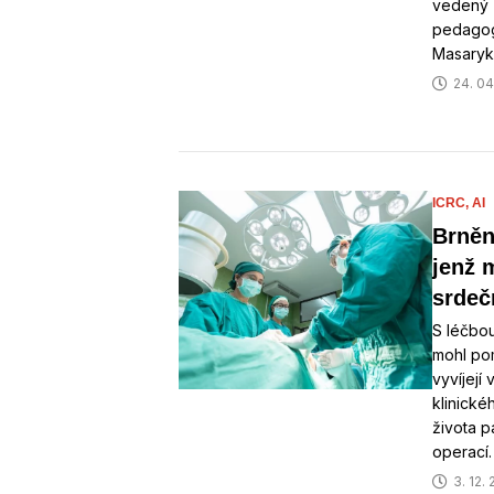
vedený 
pedagogi
Masaryk
24. 04
ICRC,
AI
Brněn
jenž m
srdeč
S léčbou
mohl pom
vyvíjejí
klinické
života p
operací
3. 12.