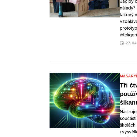
Jak by c
nálady?
takový v
vzděláv
prototy
intelige
27. 04
MASARYK
Tři č
použív
šikan
Nástroje
součástí
školách.
i vysvět