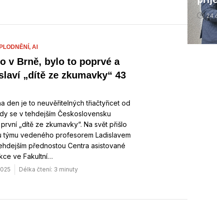
24 
PLODNĚNÍ,
AI
to v Brně, bylo to poprvé a
 slaví „dítě ze zkumavky“ 43
a den je to neuvěřitelných třiačtyřicet od
kdy se v tehdejším Československu
 první „dítě ze zkumavky“. Na svět přišlo
u týmu vedeného profesorem Ladislavem
tehdejším přednostou Centra asistované
kce ve Fakultní…
 2025
Délka čtení: 3 minuty