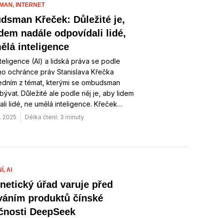
MAN,
INTERNET
sman Křeček: Důležité je,
idem nadále odpovídali lidé,
ělá inteligence
teligence (AI) a lidská práva se podle
ho ochránce práv Stanislava Křečka
jedním z témat, kterými se ombudsman
ývat. Důležité ale podle něj je, aby lidem
li lidé, ne umělá inteligence. Křeček…
. 2025
Délka čtení: 3 minuty
Í,
AI
netický úřad varuje před
váním produktů čínské
čnosti DeepSeek