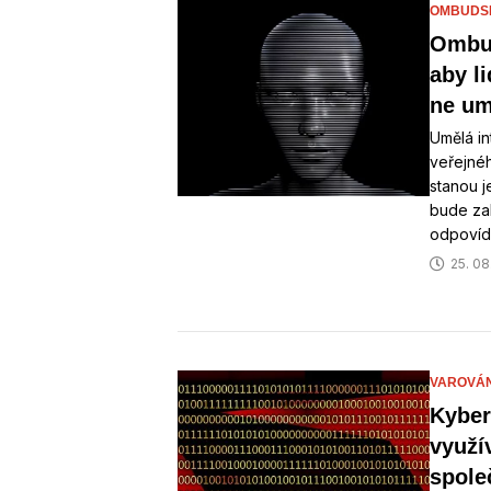
OMBUDS
Ombud
aby l
ne um
Umělá in
veřejné
stanou 
bude zab
odpovída
25. 08
VAROVÁN
Kyber
využí
spole