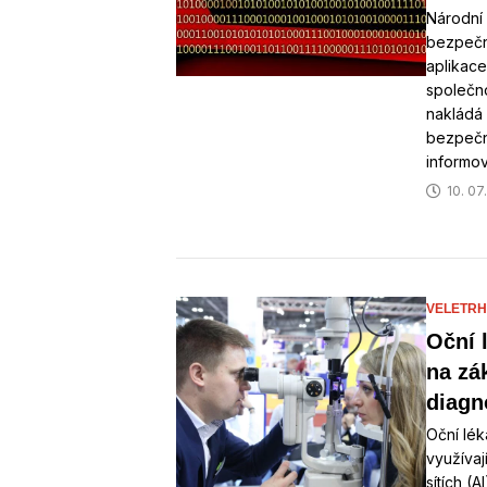
Národní 
bezpečn
aplikace
společn
nakládá
bezpečno
informo
10. 07
VELETRH
Oční 
na zá
diagn
Oční lék
využíva
sítích (