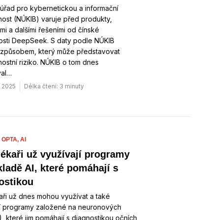
úřad pro kybernetickou a informační
ost (NÚKIB) varuje před produkty,
mi a dalšími řešeními od čínské
osti DeepSeek. S daty podle NÚKIB
 způsobem, který může představovat
stní riziko. NÚKIB o tom dnes
val…
. 2025
Délka čtení: 3 minuty
 OPTA,
AI
lékaři už využívají programy
kladě AI, které pomáhají s
ostikou
aři už dnes mohou využívat a také
jí programy založené na neuronových
AI), které jim pomáhají s diagnostikou očních