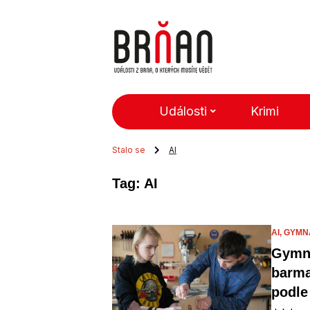
Události
Krimi
Stalo se
AI
Tag: AI
AI,
GYMN
Gymna
barma
podle