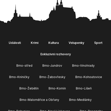
Události
Krimi
Kultura
Vstupenky
Sport
Exkluzivní rozhovory
Brno-střed
Brno-Jundrov
Brno-Vinohrady
Brno-Kníničky
Brno-Žabovřesky
Brno-Kohoutovice
Brno-Žebětín
Brno-Komín
Brno-Líšeň
Brno-Maloměřice a Obřany
Brno-Medlánky