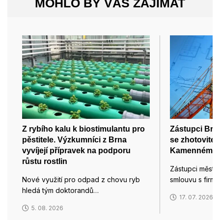
MOHLO BY VÁS ZAJÍMAT
Z rybího kalu k biostimulantu pro
Zástupci Brn
pěstitele. Výzkumníci z Brna
se zhotovitel
vyvíjejí přípravek na podporu
Kamenném v
růstu rostlin
Zástupci města
Nové využití pro odpad z chovu ryb
smlouvu s firmo
hledá tým doktorandů…
17. 07. 2026
5. 08. 2026