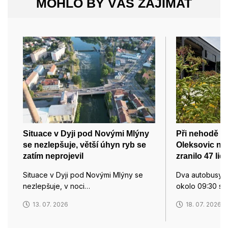
MOHLO BY VÁS ZAJÍMAT
Situace v Dyji pod Novými Mlýny
Při nehodě d
se nezlepšuje, větší úhyn ryb se
Oleksovic na
zatím neprojevil
zranilo 47 lidí
Situace v Dyji pod Novými Mlýny se
Dva autobusy s 
nezlepšuje, v noci…
okolo 09:30 sra
13. 07. 2026
18. 07. 2026