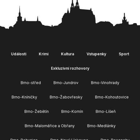
Události
Krimi
Kultura
Vstupenky
Sport
Exkluzivní rozhovory
Brno-střed
Brno-Jundrov
Brno-Vinohrady
Brno-Kníničky
Brno-Žabovřesky
Brno-Kohoutovice
Brno-Žebětín
Brno-Komín
Brno-Líšeň
Brno-Maloměřice a Obřany
Brno-Medlánky