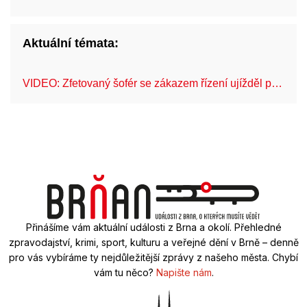
Aktuální témata:
VIDEO: Zfetovaný šofér se zákazem řízení ujížděl p…
Fe
Přinášíme vám aktuální události z Brna a okolí. Přehledné
zpravodajství, krimi, sport, kulturu a veřejné dění v Brně – denně
pro vás vybíráme ty nejdůležitější zprávy z našeho města. Chybí
vám tu něco?
Napište nám
.