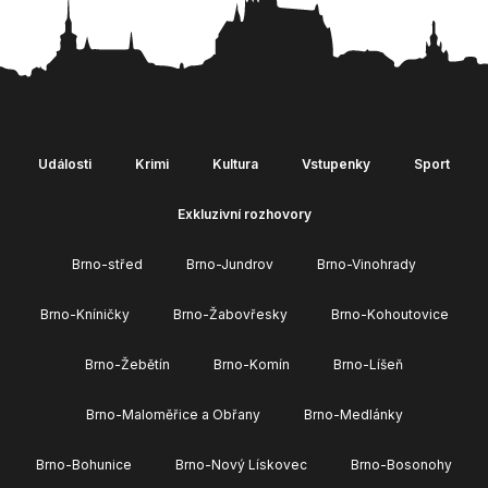
Události
Krimi
Kultura
Vstupenky
Sport
Exkluzivní rozhovory
Brno-střed
Brno-Jundrov
Brno-Vinohrady
Brno-Kníničky
Brno-Žabovřesky
Brno-Kohoutovice
Brno-Žebětín
Brno-Komín
Brno-Líšeň
Brno-Maloměřice a Obřany
Brno-Medlánky
Brno-Bohunice
Brno-Nový Lískovec
Brno-Bosonohy