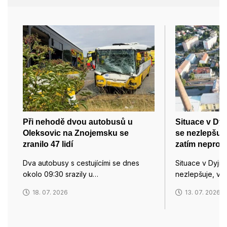
Při nehodě dvou autobusů u
Situace v Dy
Oleksovic na Znojemsku se
se nezlepšuje
zranilo 47 lidí
zatím neproje
Dva autobusy s cestujícími se dnes
Situace v Dyji
okolo 09:30 srazily u…
nezlepšuje, v 
18. 07. 2026
13. 07. 2026