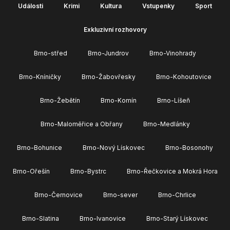
Události
Krimi
Kultura
Vstupenky
Sport
Exkluzivní rozhovory
Brno-střed
Brno-Jundrov
Brno-Vinohrady
Brno-Kníničky
Brno-Žabovřesky
Brno-Kohoutovice
Brno-Žebětín
Brno-Komín
Brno-Líšeň
Brno-Maloměřice a Obřany
Brno-Medlánky
Brno-Bohunice
Brno-Nový Lískovec
Brno-Bosonohy
Brno-Ořešín
Brno-Bystrc
Brno-Řečkovice a Mokrá Hora
Brno-Černovice
Brno-sever
Brno-Chrlice
Brno-Slatina
Brno-Ivanovice
Brno-Starý Lískovec