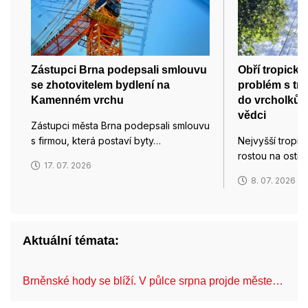
Zástupci Brna podepsali smlouvu
Obří tropické
se zhotovitelem bydlení na
problém s tr
Kamenném vrchu
do vrcholků sv
vědci
Zástupci města Brna podepsali smlouvu
s firmou, která postaví byty…
Nejvyšší tropic
rostou na ostr
17. 07. 2026
8. 07. 2026
Aktuální témata:
Brněnské hody se blíží. V půlce srpna projde měste…
C