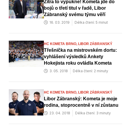
Zítra to vypukne! Kometa jde do
bojů o třetí titul v řadě, Libor
Zábranský svému týmu věří
16. 03. 2019
Délka čtení: 5 minut
HC KOMETA BRNO,
LIBOR ZÁBRANSKÝ
Třešnička na mistrovském dortu:
vyhlášení výsledků Ankety
Hokejista roku ovládla Kometa
3. 05. 2018
Délka čtení: 2 minuty
HC KOMETA BRNO,
LIBOR ZÁBRANSKÝ
Libor Zábranský: Kometa je moje
rodina, stoprocentně v ní zůstanu
23. 04. 2018
Délka čtení: 3 minuty