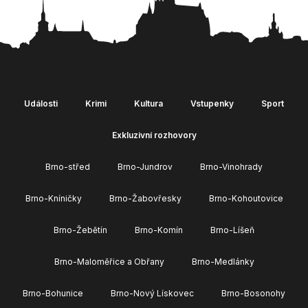
Události
Krimi
Kultura
Vstupenky
Sport
Exkluzivní rozhovory
Brno-střed
Brno-Jundrov
Brno-Vinohrady
Brno-Kníničky
Brno-Žabovřesky
Brno-Kohoutovice
Brno-Žebětín
Brno-Komín
Brno-Líšeň
Brno-Maloměřice a Obřany
Brno-Medlánky
Brno-Bohunice
Brno-Nový Lískovec
Brno-Bosonohy