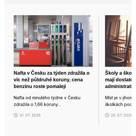
Nafta v Česku za týden zdražila o
Školy a školk
víc než půldruhé koruny, cena
mají dostatek 
benzinu roste pomaleji
administrativ
Nafta od minulého týdne v Česku
Míst je v jihom
zdražila o 1,66 koruny…
školkách podle 
31. 07. 2026
20. 07. 2026