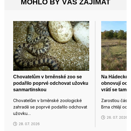
MOHLO BY VÁS ZAJÍMAT
Chovatelům v brněnské zoo se
Na Hádecké p
podařilo poprvé odchovat užovku
obnovují och
sanmartinskou
vrátí se tam i
Chovatelům v brněnské zoologické
Zarostlou část
zahradě se poprvé podařilo odchovat
Brna chtějí och
užovku…
26. 07. 2026
28. 07. 2026