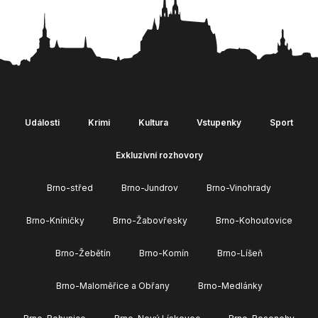
Události
Krimi
Kultura
Vstupenky
Sport
Exkluzivní rozhovory
Brno-střed
Brno-Jundrov
Brno-Vinohrady
Brno-Kníničky
Brno-Žabovřesky
Brno-Kohoutovice
Brno-Žebětín
Brno-Komín
Brno-Líšeň
Brno-Maloměřice a Obřany
Brno-Medlánky