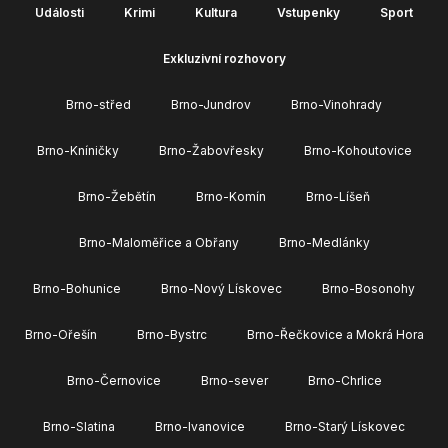
Události
Krimi
Kultura
Vstupenky
Sport
Exkluzivní rozhovory
Brno-střed
Brno-Jundrov
Brno-Vinohrady
Brno-Kníničky
Brno-Žabovřesky
Brno-Kohoutovice
Brno-Žebětín
Brno-Komín
Brno-Líšeň
Brno-Maloměřice a Obřany
Brno-Medlánky
Brno-Bohunice
Brno-Nový Lískovec
Brno-Bosonohy
Brno-Ořešín
Brno-Bystrc
Brno-Řečkovice a Mokrá Hora
Brno-Černovice
Brno-sever
Brno-Chrlice
Brno-Slatina
Brno-Ivanovice
Brno-Starý Lískovec