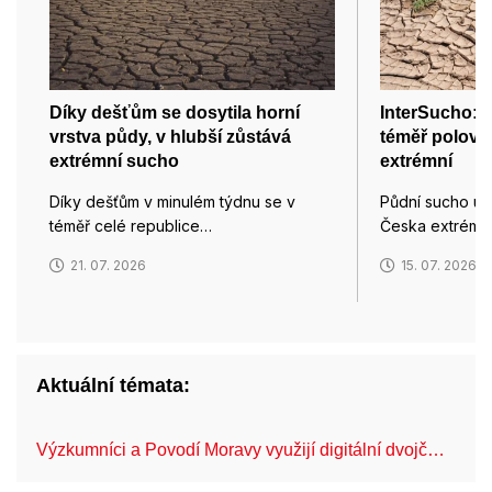
Díky dešťům se dosytila horní
InterSucho: 
vrstva půdy, v hlubší zůstává
téměř polovi
extrémní sucho
extrémní
Díky dešťům v minulém týdnu se v
Půdní sucho už 
téměř celé republice…
Česka extrémn
21. 07. 2026
15. 07. 2026
Aktuální témata:
Výzkumníci a Povodí Moravy využijí digitální dvojč…
Mo