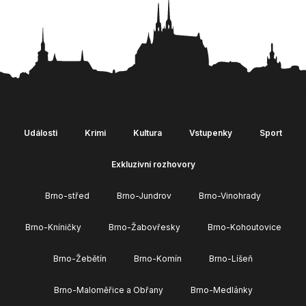
Události
Krimi
Kultura
Vstupenky
Sport
Exkluzivní rozhovory
Brno-střed
Brno-Jundrov
Brno-Vinohrady
Brno-Kníničky
Brno-Žabovřesky
Brno-Kohoutovice
Brno-Žebětín
Brno-Komín
Brno-Líšeň
Brno-Maloměřice a Obřany
Brno-Medlánky