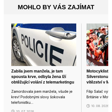
MOHLO BY VÁS ZAJÍMAT
Zabila jsem manžela, je tam
Motocyklista 
spousta krve, odbyla žena lží
Silverstonu 
obtěžující volání z telemarketingu
vítězství v M
Zamordovala jsem manžela, všude je
Filip Salač vyb
krev! Podobnými slovy šokovala
Británie v Mot
telefonistku…
10. 08. 2026
20. 07. 2026