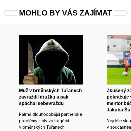
MOHLO BY VÁS ZAJÍMAT
Muž v brněnských Tuřanech
Zkušený zál
zavraždil družku a pak
pokračuje 
spáchal sebevraždu
mentor béč
Jakuba Šu
Patrně dlouhodobější partnerské
problémy stály za tragédií
Nejdéle slou
v brněnských Tuřanech.
v současném