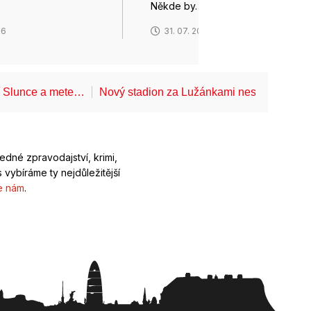
Někde by…
26
31. 07. 2026
í Slunce a mete…
Nový stadion za Lužánkami nesmí mít dle
ledné zpravodajství, krimi,
 vybíráme ty nejdůležitější
e nám
.