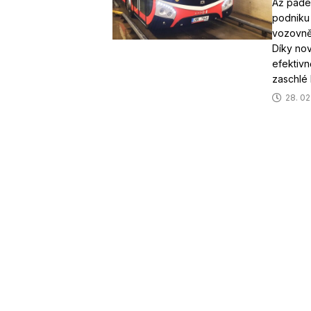
Až pade
podniku
vozovně 
Díky nov
efektivn
zaschlé
28. 02