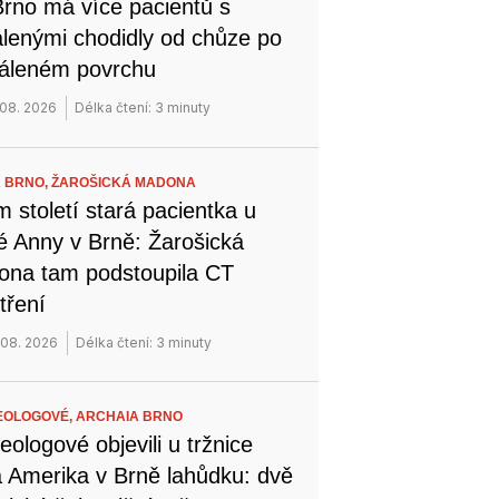
rno má více pacientů s
lenými chodidly od chůze po
áleném povrchu
 08. 2026
Délka čtení: 3 minuty
 BRNO,
ŽAROŠICKÁ MADONA
 století stará pacientka u
é Anny v Brně: Žarošická
na tam podstoupila CT
tření
 08. 2026
Délka čtení: 3 minuty
EOLOGOVÉ,
ARCHAIA BRNO
eologové objevili u tržnice
 Amerika v Brně lahůdku: dvě