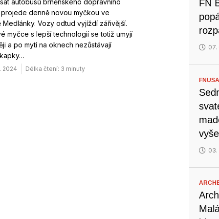
sát autobusů brněnského dopravního
FN B
 projede denně novou myčkou ve
popá
Medlánky. Vozy odtud vyjíždí zářivější.
rozp
é myčce s lepší technologií se totiž umyjí
ěji a po mytí na oknech nezůstávají
07.
 kapky…
. 2024
Délka čtení: 3 minuty
FNUSA
Sedm
svat
mado
vyše
03.
ARCH
Arch
Malá