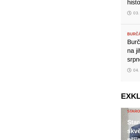
hist
03.
BURČ
Burč
na j
srp
04.
EXK
STARO
Star
skvě
příj