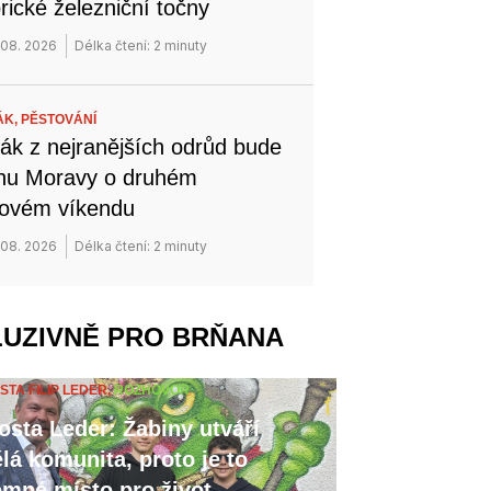
orické železniční točny
 08. 2026
Délka čtení: 2 minuty
ÁK,
PĚSTOVÁNÍ
ák z nejranějších odrůd bude
ihu Moravy o druhém
novém víkendu
 08. 2026
Délka čtení: 2 minuty
LUZIVNĚ PRO BRŇANA
STA FILIP LEDER,
ROZHOVOR
osta Leder: Žabiny utváří
lá komunita, proto je to
emné místo pro život