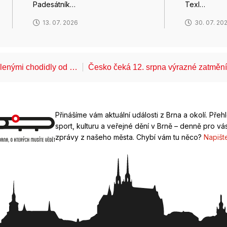
Padesátník…
Texl…
13. 07. 2026
30. 07. 20
álenými chodidly od …
Česko čeká 12. srpna výrazné zatměn
Přinášíme vám aktuální události z Brna a okolí. Přeh
sport, kulturu a veřejné dění v Brně – denně pro vás
zprávy z našeho města. Chybí vám tu něco?
Napišt