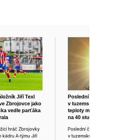
ožník Jiří Texl
Poslední den července bude
ve Zbrojovce jako
v tuzemsku velmi horký,
ka vedle parťáka
teploty mohou vystoupat i
rala
na 40 stupňů Celsia
žící hráč Zbrojovky
Poslední červencový den bude
 kádru A-týmu Jiří
v tuzemsku mimořádně horký.