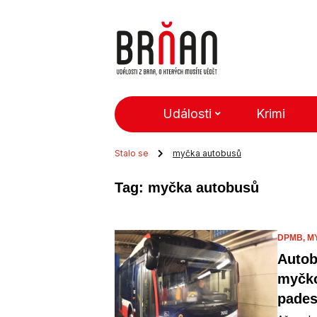
Události
Krimi
Stalo se
myčka autobusů
Tag: myčka autobusů
DPMB,
M
Autob
myčko
pades