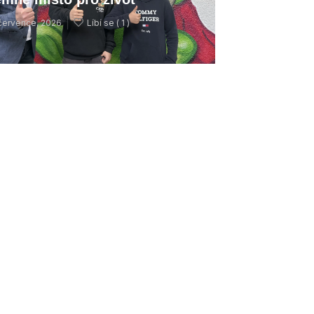
července, 2026
Líbí se (
1 )