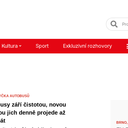
Kultura
Sport
Exkluzivní rozhovory
YČKA AUTOBUSŮ
usy září čistotou, novou
u jich denně projede až
át
BRNO