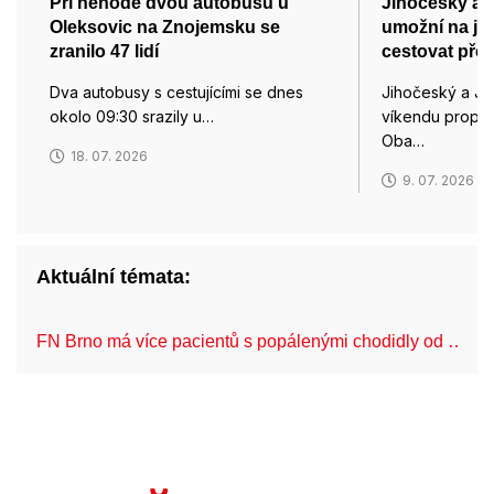
Při nehodě dvou autobusů u
Jihočeský a 
Oleksovic na Znojemsku se
umožní na je
zranilo 47 lidí
cestovat přes
Dva autobusy s cestujícími se dnes
Jihočeský a Ji
okolo 09:30 srazily u…
víkendu propojil
Oba…
18. 07. 2026
9. 07. 2026
Aktuální témata:
FN Brno má více pacientů s popálenými chodidly od …