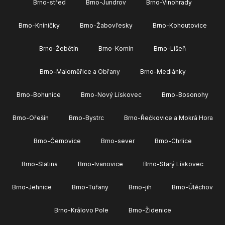
Brno-střed
Brno-Jundrov
Brno-Vinohrady
Brno-Kníničky
Brno-Žabovřesky
Brno-Kohoutovice
Brno-Žebětín
Brno-Komín
Brno-Líšeň
Brno-Maloměřice a Obřany
Brno-Medlánky
Brno-Bohunice
Brno-Nový Lískovec
Brno-Bosonohy
Brno-Ořešín
Brno-Bystrc
Brno-Řečkovice a Mokrá Hora
Brno-Černovice
Brno-sever
Brno-Chrlice
Brno-Slatina
Brno-Ivanovice
Brno-Starý Lískovec
Brno-Jehnice
Brno-Tuřany
Brno-jih
Brno-Útěchov
Brno-Královo Pole
Brno-Židenice