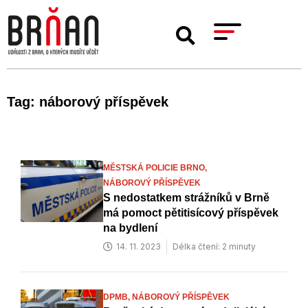
Tag: náborový příspěvek
MĚSTSKÁ POLICIE BRNO,
NÁBOROVÝ PŘÍSPĚVEK
S nedostatkem strážníků v Brně
má pomoct pětitisícový příspěvek
na bydlení
14. 11. 2023
Délka čtení: 2 minuty
DPMB,
NÁBOROVÝ PŘÍSPĚVEK