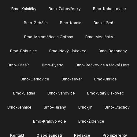
Brno-Kníničky
Brno-Žabovřesky
Brno-Kohoutovice
Brno-Žebětín
Brno-Komín
Brno-Líšeň
Brno-Maloměřice a Obřany
Brno-Medlánky
Brno-Bohunice
Brno-Nový Lískovec
Brno-Bosonohy
Brno-Ořešín
Brno-Bystrc
Brno-Řečkovice a Mokrá Hora
Brno-Černovice
Brno-sever
Brno-Chrlice
Brno-Slatina
Brno-Ivanovice
Brno-Starý Lískovec
Brno-Jehnice
Brno-Tuřany
Brno-jih
Brno-Útěchov
Brno-Královo Pole
Brno-Židenice
Kontakt
O společnosti
Redakce
Pro inzerenty