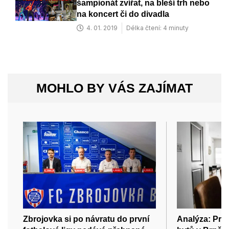
šampionát zvířat, na bleší trh nebo
na koncert či do divadla
4. 01. 2019
Délka čtení: 4 minuty
MOHLO BY VÁS ZAJÍMAT
Zbrojovka si po návratu do první
Analýza: Pr