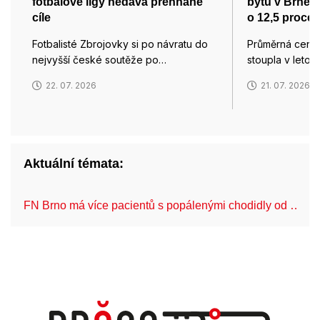
fotbalové ligy nedává přehnané
bytů v Brně d
cíle
o 12,5 procen
Fotbalisté Zbrojovky si po návratu do
Průměrná cena 
nejvyšší české soutěže po…
stoupla v leto
22. 07. 2026
21. 07. 2026
Aktuální témata:
FN Brno má více pacientů s popálenými chodidly od …