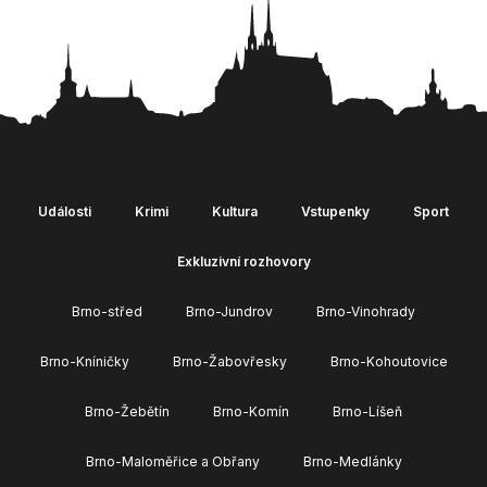
Události
Krimi
Kultura
Vstupenky
Sport
Exkluzivní rozhovory
Brno-střed
Brno-Jundrov
Brno-Vinohrady
Brno-Kníničky
Brno-Žabovřesky
Brno-Kohoutovice
Brno-Žebětín
Brno-Komín
Brno-Líšeň
Brno-Maloměřice a Obřany
Brno-Medlánky