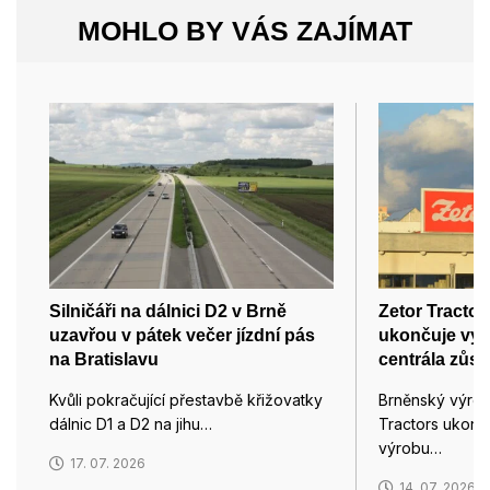
MOHLO BY VÁS ZAJÍMAT
Silničáři na dálnici D2 v Brně
Zetor Tractor
uzavřou v pátek večer jízdní pás
ukončuje výro
na Bratislavu
centrála zůst
Kvůli pokračující přestavbě křižovatky
Brněnský výrob
dálnic D1 a D2 na jihu…
Tractors ukonč
výrobu…
17. 07. 2026
14. 07. 2026