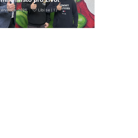
července, 2026
Líbí se (
1 )