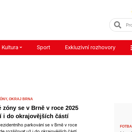
Kultura
Sport
Exkluzivní rozhovory
ÓNY,
OKRAJ BRNA
 zóny se v Brně v roce 2025
í i do okrajovějších částí
ezidentního parkování se v Brně v roce
FOTBA
e rozšiřovat už i do okrajovějších částí