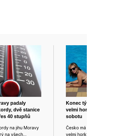
ravy padaly
Konec týdne bude v Česku
kordy, dvě stanice
velmi horký, zaprší hlavně v
řes 40 stupňů
sobotu
ordy na jihu Moravy
Česko má před sebou několik
erý na všech…
velmi horkých dnů. Zejména ve…