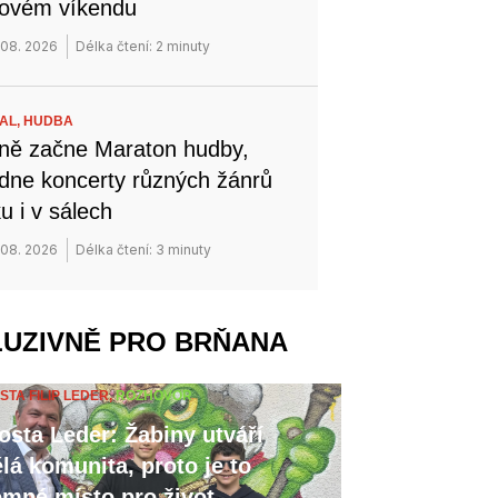
novém víkendu
 08. 2026
Délka čtení: 2 minuty
VAL,
HUDBA
ně začne Maraton hudby,
dne koncerty různých žánrů
u i v sálech
 08. 2026
Délka čtení: 3 minuty
LUZIVNĚ PRO BRŇANA
STA FILIP LEDER,
ROZHOVOR
osta Leder: Žabiny utváří
lá komunita, proto je to
emné místo pro život