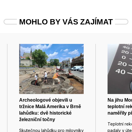
MOHLO BY VÁS ZAJÍMAT
Archeologové objevili u
Na jihu Mo
tržnice Malá Amerika v Brně
teplotní re
lahůdku: dvě historické
naměřily p
železniční točny
Teplotní rek
Skutečnou lahůdku pro milovníky
padaly v út