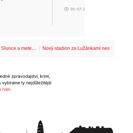
6
30. 07. 2026
í Slunce a mete…
Nový stadion za Lužánkami nesmí mít dle
ledné zpravodajství, krimi,
 vybíráme ty nejdůležitější
e nám
.