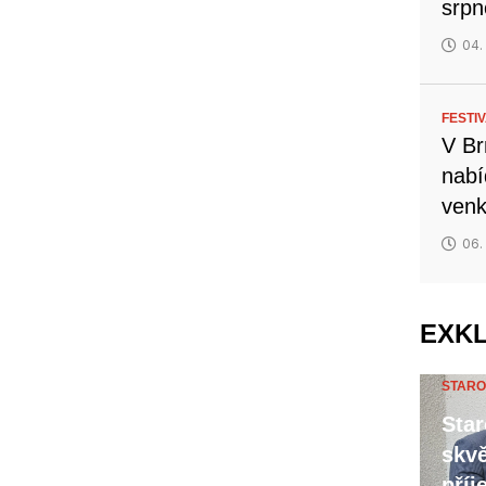
srp
04.
FESTI
V Br
nabí
venk
06.
EXK
STARO
Star
skvě
příj