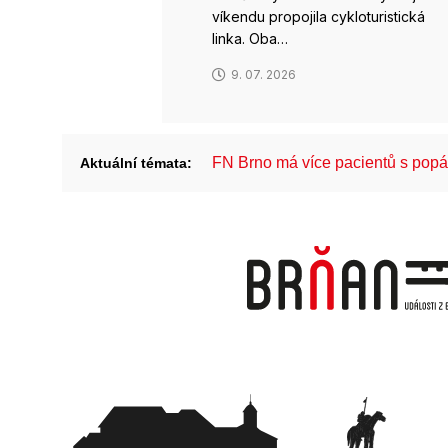
víkendu propojila cykloturistická
linka. Oba…
9. 07. 2026
FN Brno má více pacientů s pop
Aktuální témata: