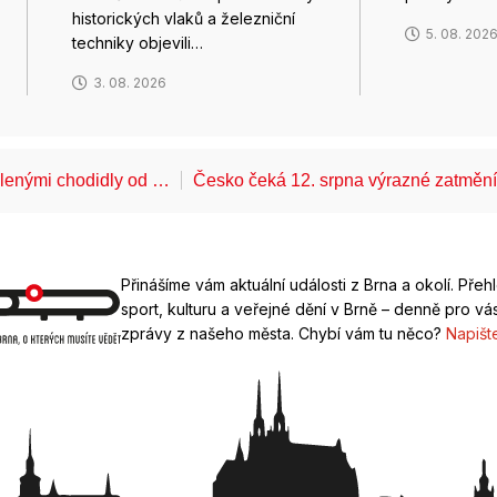
historických vlaků a železniční
5. 08. 202
techniky objevili…
3. 08. 2026
álenými chodidly od …
Česko čeká 12. srpna výrazné zatměn
Přinášíme vám aktuální události z Brna a okolí. Přeh
sport, kulturu a veřejné dění v Brně – denně pro vás
zprávy z našeho města. Chybí vám tu něco?
Napišt