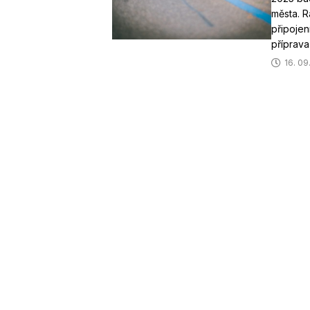
města. R
připojení
příprava
16. 09