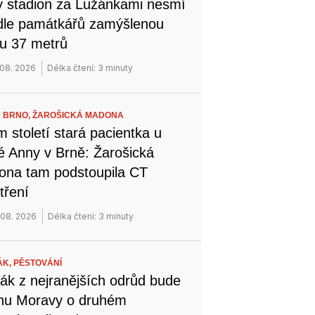
 stadion za Lužánkami nesmí
dle památkářů zamýšlenou
u 37 metrů
 08. 2026
Délka čtení: 3 minuty
 BRNO,
ŽAROŠICKÁ MADONA
 století stará pacientka u
é Anny v Brně: Žarošická
na tam podstoupila CT
tření
 08. 2026
Délka čtení: 3 minuty
ÁK,
PĚSTOVÁNÍ
ák z nejranějších odrůd bude
ihu Moravy o druhém