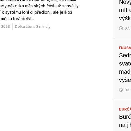
Nový
ady několika městských částí už schválily
mít 
 k systému loni či předloni, ale jelikož
výšk
 městu trvá delší…
. 2023
Délka čtení: 3 minuty
07.
FNUSA
Sedm
svat
mado
vyše
03.
BURČ
Burč
na j