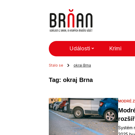
Události
Krimi
Stalo se
okraj Brna
Tag: okraj Brna
MODRÉ Z
Modré
rozšíř
Systém r
2025 bud