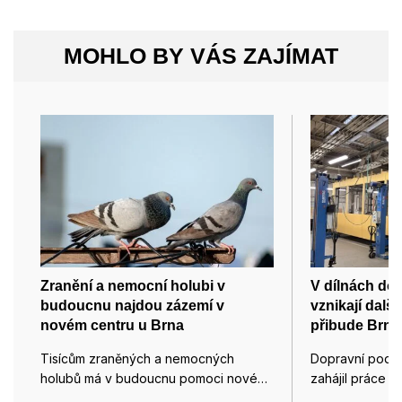
MOHLO BY VÁS ZAJÍMAT
Zranění a nemocní holubi v
V dílnách do
budoucnu najdou zázemí v
vznikají dalš
novém centru u Brna
přibude Brnu 
Tisícům zraněných a nemocných
Dopravní podn
holubů má v budoucnu pomoci nové…
zahájil práce 