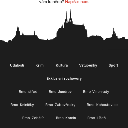
vám tu něco?
Napište nám
.
Události
Krimi
Kultura
Vstupenky
Sport
Exkluzivní rozhovory
Brno-střed
Brno-Jundrov
Brno-Vinohrady
Brno-Kníničky
Brno-Žabovřesky
Brno-Kohoutovice
Brno-Žebětín
Brno-Komín
Brno-Líšeň