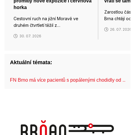
promítly nové expozice i červnová
vrátí se tam i
horka
Zarostlou část
Cestovní ruch na jižní Moravě ve
Brna chtějí och
druhém čtvrtletí těžil z…
26. 07. 2026
30. 07. 2026
Aktuální témata:
FN Brno má více pacientů s popálenými chodidly od …