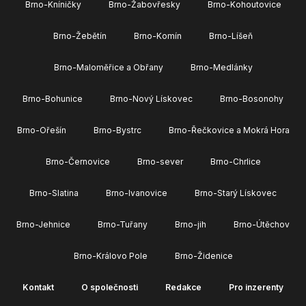
Brno-Kníničky
Brno-Žabovřesky
Brno-Kohoutovice
Brno-Žebětín
Brno-Komín
Brno-Líšeň
Brno-Maloměřice a Obřany
Brno-Medlánky
Brno-Bohunice
Brno-Nový Lískovec
Brno-Bosonohy
Brno-Ořešín
Brno-Bystrc
Brno-Řečkovice a Mokrá Hora
Brno-Černovice
Brno-sever
Brno-Chrlice
Brno-Slatina
Brno-Ivanovice
Brno-Starý Lískovec
Brno-Jehnice
Brno-Tuřany
Brno-jih
Brno-Útěchov
Brno-Královo Pole
Brno-Židenice
Kontakt
O společnosti
Redakce
Pro inzerenty