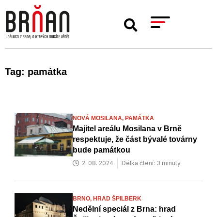
Tag: památka
NOVÁ MOSILANA,
PAMÁTKA
Majitel areálu Mosilana v Brně
respektuje, že část bývalé továrny
bude památkou
2. 08. 2024
Délka čtení: 3 minuty
BRNO,
HRAD ŠPILBERK
Nedělní speciál z Brna: hrad