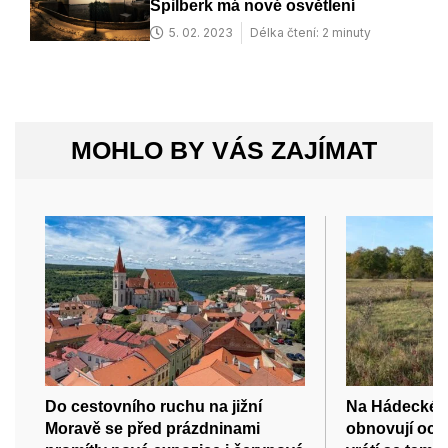
Špilberk má nové osvětlení
5. 02. 2023
Délka čtení: 2 minuty
MOHLO BY VÁS ZAJÍMAT
Do cestovního ruchu na jižní
Na Hádecké p
Moravě se před prázdninami
obnovují och