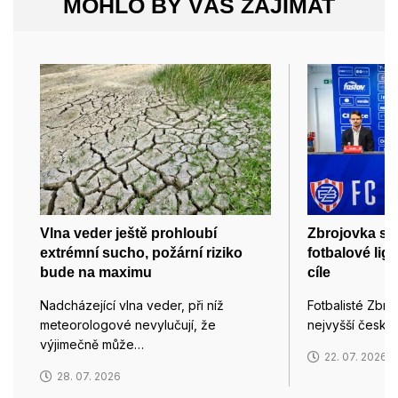
MOHLO BY VÁS ZAJÍMAT
Vlna veder ještě prohloubí
Zbrojovka si 
extrémní sucho, požární riziko
fotbalové li
bude na maximu
cíle
Nadcházející vlna veder, při níž
Fotbalisté Zbro
meteorologové nevylučují, že
nejvyšší české
výjimečně může…
22. 07. 2026
28. 07. 2026