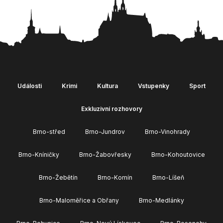
Události
Krimi
Kultura
Vstupenky
Sport
Exkluzivní rozhovory
Brno-střed
Brno-Jundrov
Brno-Vinohrady
Brno-Kníničky
Brno-Žabovřesky
Brno-Kohoutovice
Brno-Žebětín
Brno-Komín
Brno-Líšeň
Brno-Maloměřice a Obřany
Brno-Medlánky