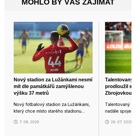
MOHLO BY VÁS ZAJÍMAT
Nový stadion za Lužánkami nesmí
Talentovaný 
mít dle památkářů zamýšlenou
prodloužil s
výšku 37 metrů
Zbrojovkou
Nový fotbalový stadion za Lužánkami,
Talentovaný zá
který chce místo starého stadionu…
nadále spojen
7. 08. 2026
29. 07. 2026