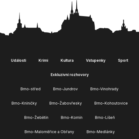
Události
Krimi
Kultura
Vstupenky
Sport
Exkluzivní rozhovory
Brno-střed
Brno-Jundrov
Brno-Vinohrady
Brno-Kníničky
Brno-Žabovřesky
Brno-Kohoutovice
Brno-Žebětín
Brno-Komín
Brno-Líšeň
Brno-Maloměřice a Obřany
Brno-Medlánky