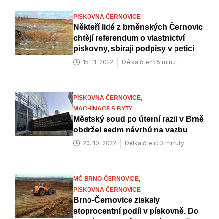
PÍSKOVNA ČERNOVICE
Někteří lidé z brněnských Černovic
chtějí referendum o vlastnictví
pískovny, sbírají podpisy v petici
15. 11. 2022
Délka čtení: 5 minut
PÍSKOVNA ČERNOVICE,
MACHINACE S BYTY...
Městský soud po úterní razii v Brně
obdržel sedm návrhů na vazbu
20. 10. 2022
Délka čtení: 3 minuty
MČ BRNO-ČERNOVICE,
PÍSKOVNA ČERNOVICE
Brno-Černovice získaly
stoprocentní podíl v pískovně. Do