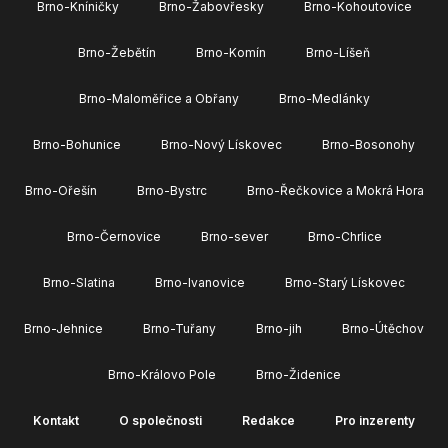
Brno-Kníničky
Brno-Žabovřesky
Brno-Kohoutovice
Brno-Žebětín
Brno-Komín
Brno-Líšeň
Brno-Maloměřice a Obřany
Brno-Medlánky
Brno-Bohunice
Brno-Nový Lískovec
Brno-Bosonohy
Brno-Ořešín
Brno-Bystrc
Brno-Řečkovice a Mokrá Hora
Brno-Černovice
Brno-sever
Brno-Chrlice
Brno-Slatina
Brno-Ivanovice
Brno-Starý Lískovec
Brno-Jehnice
Brno-Tuřany
Brno-jih
Brno-Útěchov
Brno-Královo Pole
Brno-Židenice
Kontakt
O společnosti
Redakce
Pro inzerenty