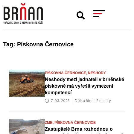
Tag: Pískovna Černovice
PÍSKOVNA ČERNOVICE,
NESHODY
Neshody mezi jednateli v brněnské
pískovně má vyřešit vymezení
kompetencí
7. 03. 2025
Délka čtení: 2 minuty
ZMB,
PÍSKOVNA ČERNOVICE
Zastupitelé Brna rozhodnou o