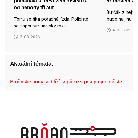
pomáhala s převozem děvčátka
srpnovém ví
od nehody tří aut
Burčák z nejra
Tomu se říká pořádná jízda. Policisté
bude na jihu M
se zapnutými majáky razili…
4. 08. 2026
3. 08. 2026
Aktuální témata:
Brněnské hody se blíží. V půlce srpna projde měste…
C