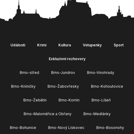
Události
Krimi
Kultura
Vstupenky
Sport
Exkluzivní rozhovory
Brno-střed
Brno-Jundrov
Brno-Vinohrady
Brno-Kníničky
Brno-Žabovřesky
Brno-Kohoutovice
Brno-Žebětín
Brno-Komín
Brno-Líšeň
Brno-Maloměřice a Obřany
Brno-Medlánky
Brno-Bohunice
Brno-Nový Lískovec
Brno-Bosonohy