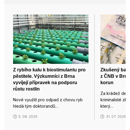
Z rybího kalu k biostimulantu pro
Zkušený bank
pěstitele. Výzkumníci z Brna
z ČNB v Brně
vyvíjejí přípravek na podporu
korun
růstu rostlin
Za krádež desít
Nové využití pro odpad z chovu ryb
kriminalisté z
hledá tým doktorandů…
který…
5. 08. 2026
31. 07. 2026