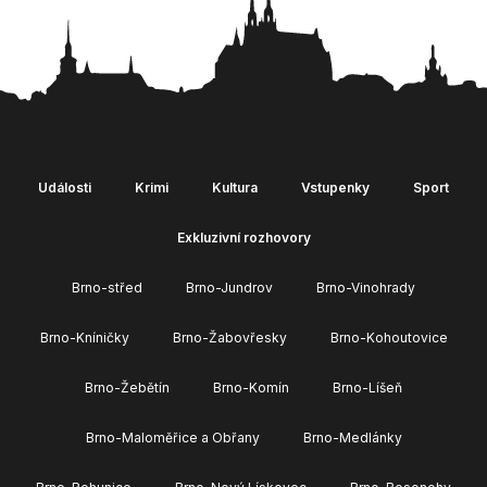
Události
Krimi
Kultura
Vstupenky
Sport
Exkluzivní rozhovory
Brno-střed
Brno-Jundrov
Brno-Vinohrady
Brno-Kníničky
Brno-Žabovřesky
Brno-Kohoutovice
Brno-Žebětín
Brno-Komín
Brno-Líšeň
Brno-Maloměřice a Obřany
Brno-Medlánky