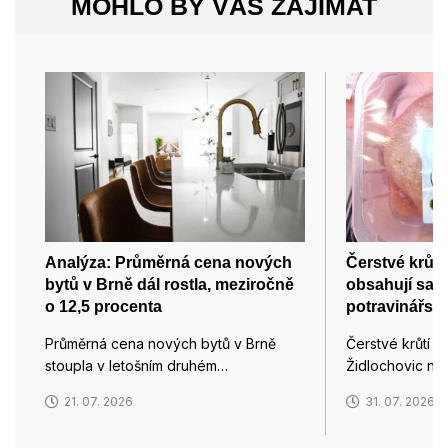
MOHLO BY VÁS ZAJÍMAT
Analýza: Průměrná cena nových
Čerstvé krůtí
bytů v Brně dál rostla, meziročně
obsahují salm
o 12,5 procenta
potravinářsk
Průměrná cena nových bytů v Brně
Čerstvé krůtí p
stoupla v letošním druhém…
Židlochovic na
21. 07. 2026
31. 07. 2026