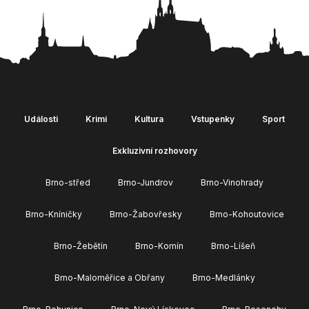
Události
Krimi
Kultura
Vstupenky
Sport
Exkluzivní rozhovory
Brno-střed
Brno-Jundrov
Brno-Vinohrady
Brno-Kníničky
Brno-Žabovřesky
Brno-Kohoutovice
Brno-Žebětín
Brno-Komín
Brno-Líšeň
Brno-Maloměřice a Obřany
Brno-Medlánky