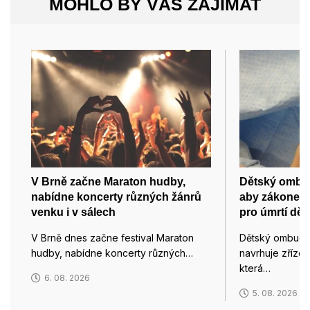
MOHLO BY VÁS ZAJÍMAT
V Brně začne Maraton hudby,
Dětský ombud
nabídne koncerty různých žánrů
aby zákonem 
venku i v sálech
pro úmrtí dětí
V Brně dnes začne festival Maraton
Dětský ombuds
hudby, nabídne koncerty různých…
navrhuje zřízen
která…
6. 08. 2026
5. 08. 2026