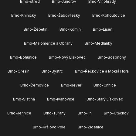
Brno-střed
Brno-Jundrov
Brno-Vinohrady
Brno-Kníničky
Brno-Žabovřesky
Brno-Kohoutovice
Brno-Žebětín
Brno-Komín
Brno-Líšeň
Brno-Maloměřice a Obřany
Brno-Medlánky
Brno-Bohunice
Brno-Nový Lískovec
Brno-Bosonohy
Brno-Ořešín
Brno-Bystrc
Brno-Řečkovice a Mokrá Hora
Brno-Černovice
Brno-sever
Brno-Chrlice
Brno-Slatina
Brno-Ivanovice
Brno-Starý Lískovec
Brno-Jehnice
Brno-Tuřany
Brno-jih
Brno-Útěchov
Brno-Královo Pole
Brno-Židenice