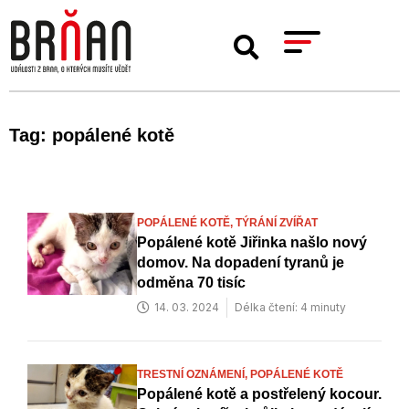
Tag: popálené kotě
POPÁLENÉ KOTĚ,
TÝRÁNÍ ZVÍŘAT
Popálené kotě Jiřinka našlo nový
domov. Na dopadení tyranů je
odměna 70 tisíc
14. 03. 2024
Délka čtení: 4 minuty
TRESTNÍ OZNÁMENÍ,
POPÁLENÉ KOTĚ
Popálené kotě a postřelený kocour.