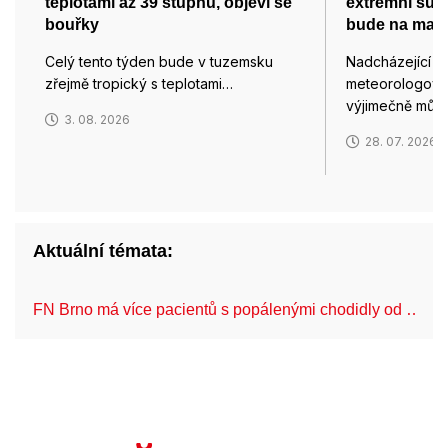
teplotami až 39 stupňů, objeví se
extrémní such
bouřky
bude na max
Celý tento týden bude v tuzemsku
Nadcházející vl
zřejmě tropický s teplotami…
meteorologové 
výjimečně můž
3. 08. 2026
28. 07. 2026
Aktuální témata:
FN Brno má více pacientů s popálenými chodidly od …