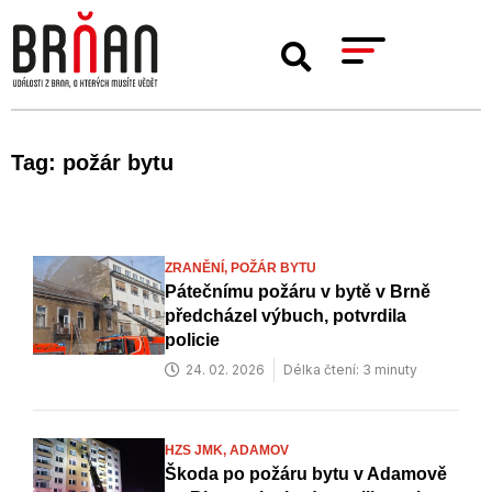
Tag: požár bytu
ZRANĚNÍ,
POŽÁR BYTU
Pátečnímu požáru v bytě v Brně
předcházel výbuch, potvrdila
policie
24. 02. 2026
Délka čtení: 3 minuty
HZS JMK,
ADAMOV
Škoda po požáru bytu v Adamově