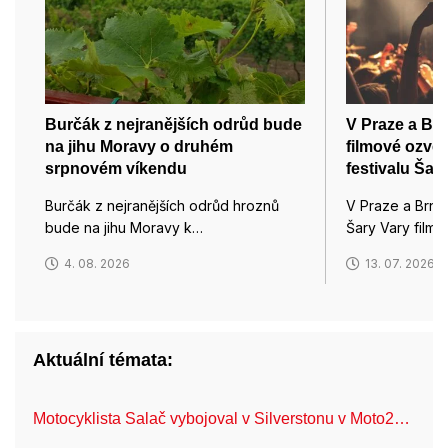
Burčák z nejranějších odrůd bude
V Praze a Brn
na jihu Moravy o druhém
filmové ozvě
srpnovém víkendu
festivalu Šar
Burčák z nejranějších odrůd hroznů
V Praze a Brně
bude na jihu Moravy k…
Šary Vary film
4. 08. 2026
13. 07. 2026
Aktuální témata:
Motocyklista Salač vybojoval v Silverstonu v Moto2…
FN