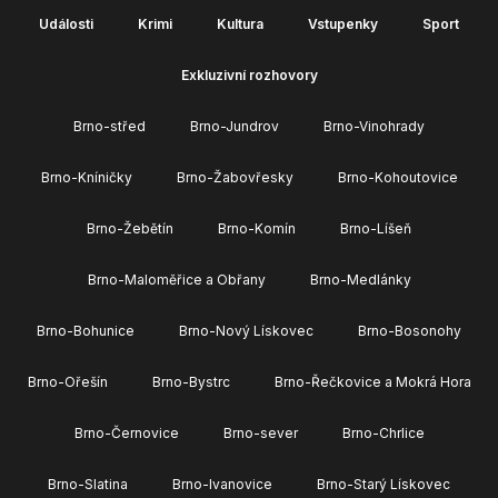
Události
Krimi
Kultura
Vstupenky
Sport
Exkluzivní rozhovory
Brno-střed
Brno-Jundrov
Brno-Vinohrady
Brno-Kníničky
Brno-Žabovřesky
Brno-Kohoutovice
Brno-Žebětín
Brno-Komín
Brno-Líšeň
Brno-Maloměřice a Obřany
Brno-Medlánky
Brno-Bohunice
Brno-Nový Lískovec
Brno-Bosonohy
Brno-Ořešín
Brno-Bystrc
Brno-Řečkovice a Mokrá Hora
Brno-Černovice
Brno-sever
Brno-Chrlice
Brno-Slatina
Brno-Ivanovice
Brno-Starý Lískovec