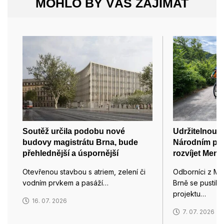
MOHLO BY VÁS ZAJÍMAT
Soutěž určila podobu nové
Udržitelnou c
budovy magistrátu Brna, bude
Národním pa
přehlednější a úspornější
rozvíjet Mend
Otevřenou stavbou s atriem, zelení či
Odborníci z Me
vodním prvkem a pasáží…
Brně se pustili
projektu…
16. 07. 2026
7. 07. 2026