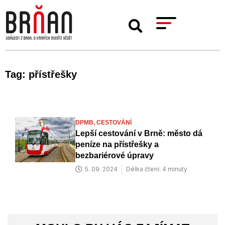
Tag: přístřešky
DPMB,
CESTOVÁNÍ
Lepší cestování v Brně: město dá
peníze na přístřešky a
bezbariérové úpravy
5. 09. 2024
Délka čtení: 4 minuty