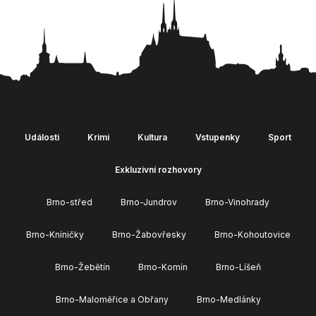
Události
Krimi
Kultura
Vstupenky
Sport
Exkluzivní rozhovory
Brno-střed
Brno-Jundrov
Brno-Vinohrady
Brno-Kníničky
Brno-Žabovřesky
Brno-Kohoutovice
Brno-Žebětín
Brno-Komín
Brno-Líšeň
Brno-Maloměřice a Obřany
Brno-Medlánky