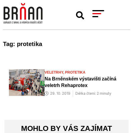
Tag: protetika
VELETRHY,
PROTETIKA
Na Brněnském výstavišti začíná
veletrh Rehaprotex
29. 10. 2019
Délka čtení: 2 minuty
MOHLO BY VÁS ZAJÍMAT