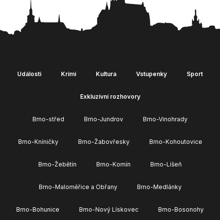
Události
Krimi
Kultura
Vstupenky
Sport
Exkluzivní rozhovory
Brno-střed
Brno-Jundrov
Brno-Vinohrady
Brno-Kníničky
Brno-Žabovřesky
Brno-Kohoutovice
Brno-Žebětín
Brno-Komín
Brno-Líšeň
Brno-Maloměřice a Obřany
Brno-Medlánky
Brno-Bohunice
Brno-Nový Lískovec
Brno-Bosonohy