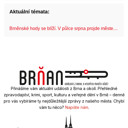
Aktuální témata:
Brněnské hody se blíží. V půlce srpna projde měste…
C
Přinášíme vám aktuální události z Brna a okolí. Přehledné
zpravodajství, krimi, sport, kulturu a veřejné dění v Brně – denně
pro vás vybíráme ty nejdůležitější zprávy z našeho města. Chybí
vám tu něco?
Napište nám
.