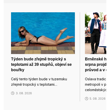
Týden bude zřejmě tropický s
Brněnské hody
teplotami až 39 stupňů, objeví se
srpna projde
bouřky
průvod a v ce
Celý tento týden bude v tuzemsku
Oslava tradic a
zřejmě tropický s teplotami…
metropoli v po
celoměstských
3. 08. 2026
5. 08. 2026