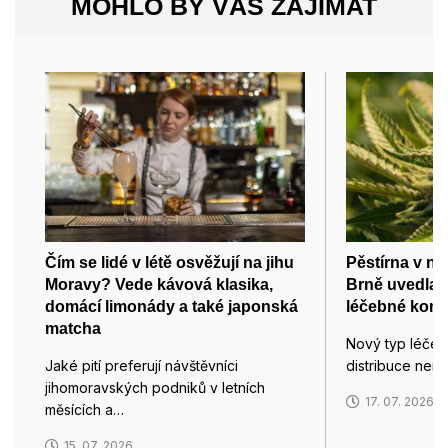
MOHLO BY VÁS ZAJÍMAT
Čím se lidé v létě osvěžují na jihu
Pěstírna v ne
Moravy? Vede kávová klasika,
Brně uvedla 
domácí limonády a také japonská
léčebné kono
matcha
Nový typ léče
Jaké pití preferují návštěvníci
distribuce nem
jihomoravských podniků v letních
17. 07. 2026
měsících a…
15. 07. 2026