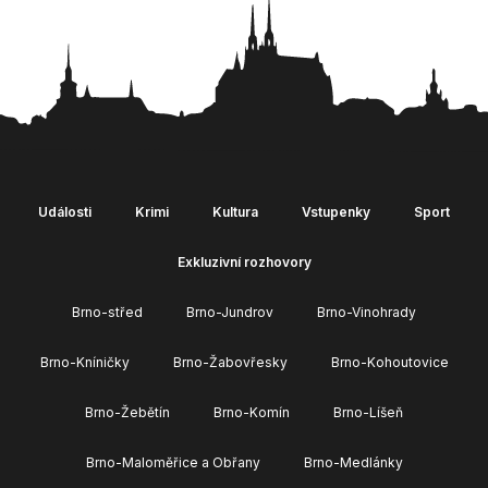
Události
Krimi
Kultura
Vstupenky
Sport
Exkluzivní rozhovory
Brno-střed
Brno-Jundrov
Brno-Vinohrady
Brno-Kníničky
Brno-Žabovřesky
Brno-Kohoutovice
Brno-Žebětín
Brno-Komín
Brno-Líšeň
Brno-Maloměřice a Obřany
Brno-Medlánky