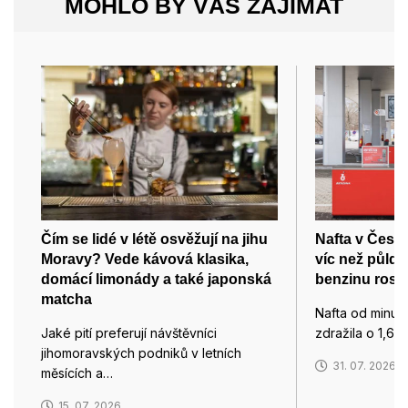
MOHLO BY VÁS ZAJÍMAT
Čím se lidé v létě osvěžují na jihu
Nafta v Česku
Moravy? Vede kávová klasika,
víc než půld
domácí limonády a také japonská
benzinu roste
matcha
Nafta od minul
Jaké pití preferují návštěvníci
zdražila o 1,66
jihomoravských podniků v letních
31. 07. 2026
měsících a…
15. 07. 2026