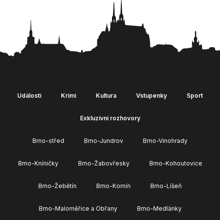
Události
Krimi
Kultura
Vstupenky
Sport
Exkluzivní rozhovory
Brno-střed
Brno-Jundrov
Brno-Vinohrady
Brno-Kníničky
Brno-Žabovřesky
Brno-Kohoutovice
Brno-Žebětín
Brno-Komín
Brno-Líšeň
Brno-Maloměřice a Obřany
Brno-Medlánky